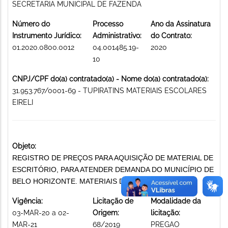
SECRETARIA MUNICIPAL DE FAZENDA
Número do
Processo
Ano da Assinatura
Instrumento Jurídico:
Administrativo:
do Contrato:
01.2020.0800.0012
04.001485.19-
2020
10
CNPJ/CPF do(a) contratado(a) - Nome do(a) contratado(a):
31.953.767/0001-69 - TUPIRATINS MATERIAIS ESCOLARES
EIRELI
Objeto:
REGISTRO DE PREÇOS PARA AQUISIÇÃO DE MATERIAL DE
ESCRITÓRIO, PARA ATENDER DEMANDA DO MUNICÍPIO DE
BELO HORIZONTE. MATERIAIS DE ESCRITÓRIO
Vigência:
Licitação de
Modalidade da
03-MAR-20 a 02-
Origem:
licitação:
MAR-21
68/2019
PREGAO