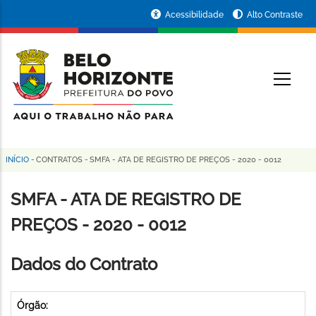
Pular
Portal
Acessibilidade
Alto Contraste
para
da
o
conteúdo
Prefeitura
O
principal
de
Belo
Horizonte
INÍCIO
-
CONTRATOS
-
SMFA - ATA DE REGISTRO DE PREÇOS - 2020 - 0012
Trilha
de
SMFA - ATA DE REGISTRO DE
navegação
PREÇOS - 2020 - 0012
Dados do Contrato
Órgão: