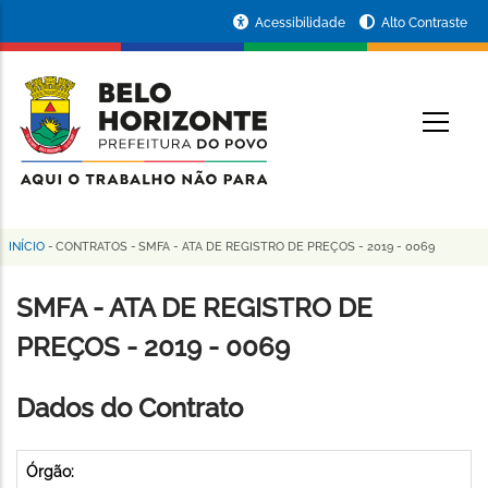
Pular
Portal
Acessibilidade
Alto Contraste
para
da
o
conteúdo
Prefeitura
O
principal
de
Belo
Horizonte
INÍCIO
-
CONTRATOS
-
SMFA - ATA DE REGISTRO DE PREÇOS - 2019 - 0069
Trilha
de
SMFA - ATA DE REGISTRO DE
navegação
PREÇOS - 2019 - 0069
Dados do Contrato
Órgão: