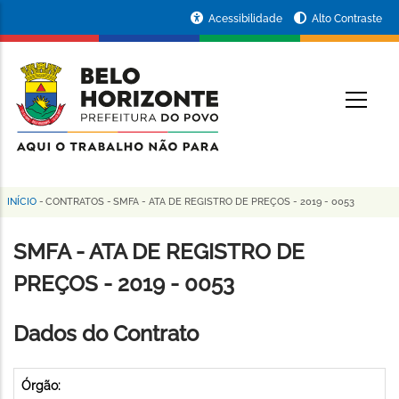
Pular
Portal
Acessibilidade
Alto Contraste
para
da
o
conteúdo
Prefeitura
O
principal
de
Belo
Horizonte
INÍCIO
-
CONTRATOS
-
SMFA - ATA DE REGISTRO DE PREÇOS - 2019 - 0053
Trilha
de
SMFA - ATA DE REGISTRO DE
navegação
PREÇOS - 2019 - 0053
Dados do Contrato
Órgão: