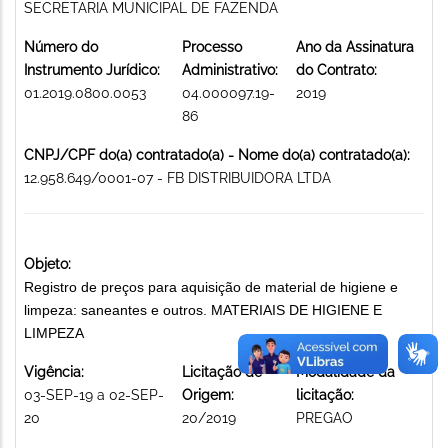
SECRETARIA MUNICIPAL DE FAZENDA
Número do
Processo
Ano da Assinatura
Instrumento Jurídico:
Administrativo:
do Contrato:
01.2019.0800.0053
04.000097.19-
2019
86
CNPJ/CPF do(a) contratado(a) - Nome do(a) contratado(a):
12.958.649/0001-07 - FB DISTRIBUIDORA LTDA
Objeto:
Registro de preços para aquisição de material de higiene e
limpeza: saneantes e outros. MATERIAIS DE HIGIENE E
LIMPEZA
Vigência:
Licitação de
Modalidade da
03-SEP-19 a 02-SEP-
Origem:
licitação:
20
20/2019
PREGAO