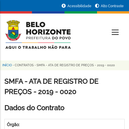
Pular
Portal
Acessibilidade
Alto Contraste
para
da
o
conteúdo
Prefeitura
O
principal
de
Belo
Horizonte
INÍCIO
-
CONTRATOS
-
SMFA - ATA DE REGISTRO DE PREÇOS - 2019 - 0020
Trilha
de
SMFA - ATA DE REGISTRO DE
navegação
PREÇOS - 2019 - 0020
Dados do Contrato
Órgão: