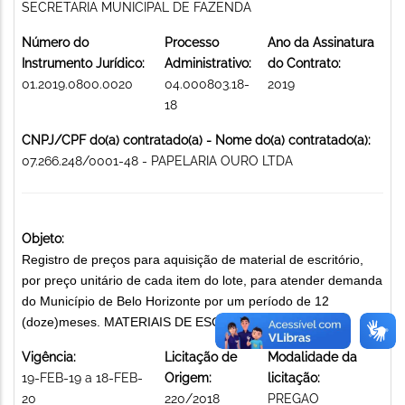
SECRETARIA MUNICIPAL DE FAZENDA
Número do
Processo
Ano da Assinatura
Instrumento Jurídico:
Administrativo:
do Contrato:
01.2019.0800.0020
04.000803.18-
2019
18
CNPJ/CPF do(a) contratado(a) - Nome do(a) contratado(a):
07.266.248/0001-48 - PAPELARIA OURO LTDA
Objeto:
Registro de preços para aquisição de material de escritório,
por preço unitário de cada item do lote, para atender demanda
do Município de Belo Horizonte por um período de 12
(doze)meses. MATERIAIS DE ESCRITÓRIO
Vigência:
Licitação de
Modalidade da
19-FEB-19 a 18-FEB-
Origem:
licitação:
20
220/2018
PREGAO