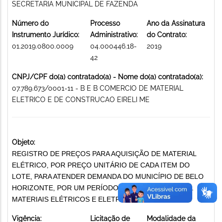
SECRETARIA MUNICIPAL DE FAZENDA
Número do
Processo
Ano da Assinatura
Instrumento Jurídico:
Administrativo:
do Contrato:
01.2019.0800.0009
04.000446.18-
2019
42
CNPJ/CPF do(a) contratado(a) - Nome do(a) contratado(a):
07.789.673/0001-11 - B E B COMERCIO DE MATERIAL
ELETRICO E DE CONSTRUCAO EIRELI ME
Objeto:
REGISTRO DE PREÇOS PARA AQUISIÇÃO DE MATERIAL
ELÉTRICO, POR PREÇO UNITÁRIO DE CADA ITEM DO
LOTE, PARA ATENDER DEMANDA DO MUNICÍPIO DE BELO
HORIZONTE, POR UM PERÍODO DE 12 (DOZE) MESES.
MATERIAIS ELÉTRICOS E ELETRÔNICOS
Vigência:
Licitação de
Modalidade da