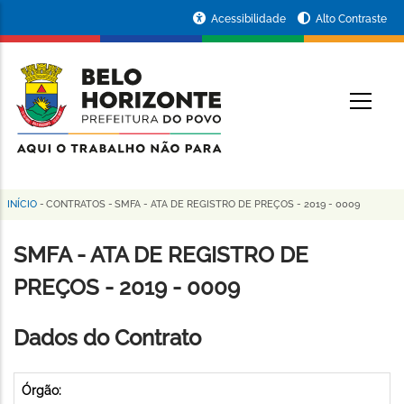
Pular
Portal
Acessibilidade
Alto Contraste
para
da
o
conteúdo
Prefeitura
O
principal
de
Belo
Horizonte
INÍCIO
-
CONTRATOS
-
SMFA - ATA DE REGISTRO DE PREÇOS - 2019 - 0009
Trilha
de
SMFA - ATA DE REGISTRO DE
navegação
PREÇOS - 2019 - 0009
Dados do Contrato
Órgão: