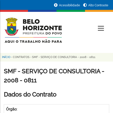
Pular
Portal
Acessibilidade
Alto Contraste
para
da
o
conteúdo
Prefeitura
O
principal
de
Belo
Horizonte
INÍCIO
-
CONTRATOS
-
SMF - SERVIÇO DE CONSULTORIA - 2008 - 0811
Trilha
de
SMF - SERVIÇO DE CONSULTORIA -
navegação
2008 - 0811
Dados do Contrato
Órgão: