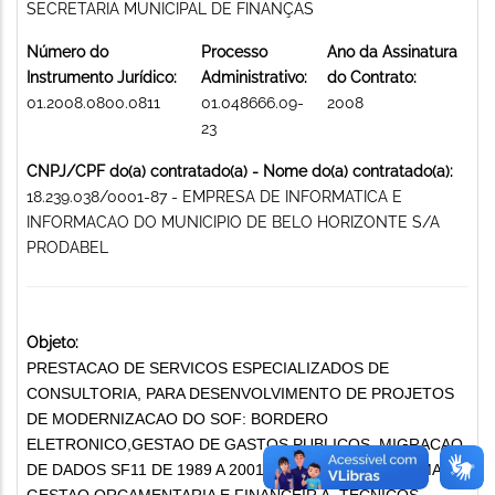
SECRETARIA MUNICIPAL DE FINANÇAS
Número do
Processo
Ano da Assinatura
Instrumento Jurídico:
Administrativo:
do Contrato:
01.2008.0800.0811
01.048666.09-
2008
23
CNPJ/CPF do(a) contratado(a) - Nome do(a) contratado(a):
18.239.038/0001-87 - EMPRESA DE INFORMATICA E
INFORMACAO DO MUNICIPIO DE BELO HORIZONTE S/A
PRODABEL
Objeto:
PRESTACAO DE SERVICOS ESPECIALIZADOS DE
CONSULTORIA, PARA DESENVOLVIMENTO DE PROJETOS
DE MODERNIZACAO DO SOF: BORDERO
ELETRONICO,GESTAO DE GASTOS PUBLICOS, MIGRACAO
DE DADOS SF11 DE 1989 A 2001 PARA O SOF - SISTEMA DE
GESTAO ORCAMENTARIA E FINANCEIR A. TECNICOS