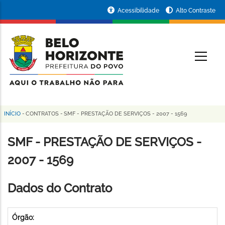
Pular
Portal
Acessibilidade
Alto Contraste
para
da
o
conteúdo
Prefeitura
O
principal
de
Belo
Horizonte
INÍCIO
-
CONTRATOS
-
SMF - PRESTAÇÃO DE SERVIÇOS - 2007 - 1569
Trilha
de
SMF - PRESTAÇÃO DE SERVIÇOS -
navegação
2007 - 1569
Dados do Contrato
Órgão: