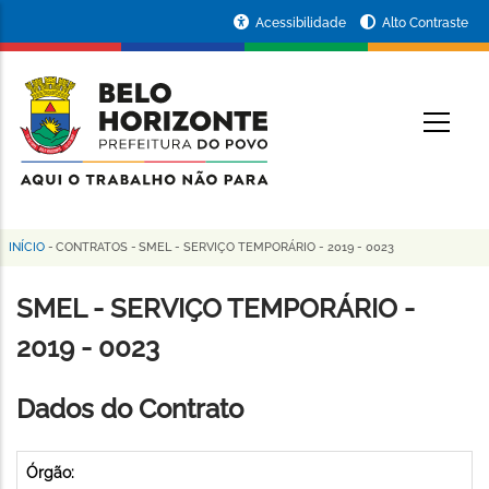
Pular
Portal
Acessibilidade
Alto Contraste
para
da
o
conteúdo
Prefeitura
O
principal
de
Belo
Horizonte
INÍCIO
-
CONTRATOS
-
SMEL - SERVIÇO TEMPORÁRIO - 2019 - 0023
Trilha
de
SMEL - SERVIÇO TEMPORÁRIO -
navegação
2019 - 0023
Dados do Contrato
Órgão: