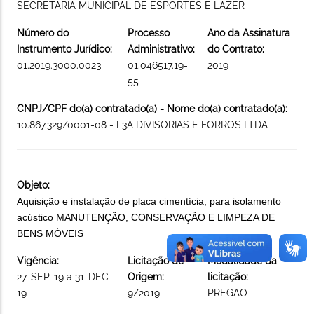
SECRETARIA MUNICIPAL DE ESPORTES E LAZER
Número do
Processo
Ano da Assinatura
Instrumento Jurídico:
Administrativo:
do Contrato:
01.2019.3000.0023
01.046517.19-
2019
55
CNPJ/CPF do(a) contratado(a) - Nome do(a) contratado(a):
10.867.329/0001-08 - L3A DIVISORIAS E FORROS LTDA
Objeto:
Aquisição e instalação de placa cimentícia, para isolamento
acústico MANUTENÇÃO, CONSERVAÇÃO E LIMPEZA DE
BENS MÓVEIS
Vigência:
Licitação de
Modalidade da
27-SEP-19 a 31-DEC-
Origem:
licitação:
19
9/2019
PREGAO