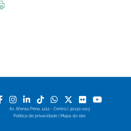
IMPRIMIR
ESTA
PÁGINA
Facebook
Instagram
Linkedin
Tiktok
Whatsapp
X
Flickr
Youtu
Av. Afonso Pena, 1212 - Centro | 30130-003
Política de privacidade
|
Mapa do site