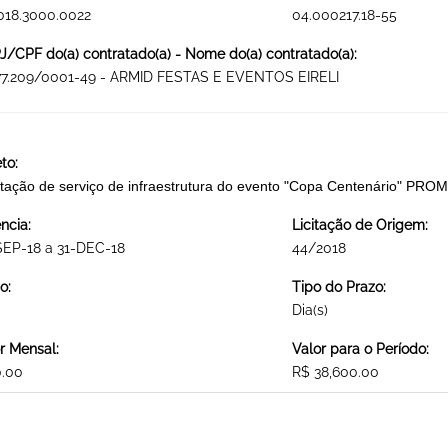
018.3000.0022
04.000217.18-55
/CPF do(a) contratado(a) - Nome do(a) contratado(a):
277.209/0001-49 - ARMID FESTAS E EVENTOS EIRELI
to:
tação de serviço de infraestrutura do evento "Copa Centenário" 
ncia:
Licitação de Origem:
SEP-18 a 31-DEC-18
44/2018
o:
Tipo do Prazo:
Dia(s)
r Mensal:
Valor para o Período:
0.00
R$ 38,600.00