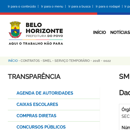
Pular
Ir para o conteúdo |
Ir para o menu |
Ir para a busca |
Ir para o rodapé |
Ir 
para
o
conteúdo
principal
INÍCIO
NOTÍCIAS
INÍCIO
-
CONTRATOS
-
SMEL - SERVIÇO TEMPORÁRIO - 2018 - 0022
Trilha
de
SM
TRANSPARÊNCIA
navegação
Dad
AGENDA DE AUTORIDADES
CAIXAS ESCOLARES
Órg
COMPRAS DIRETAS
SEC
CONCURSOS PÚBLICOS
Núme