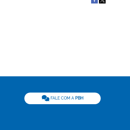
be
FALE COM A
PBH