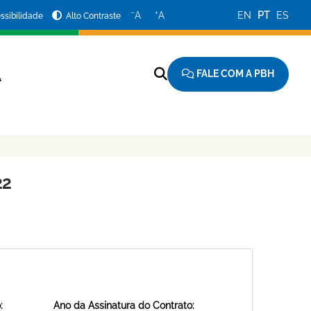
−
+
A
A
EN
PT
ES
ssibilidade
Alto Contraste
FALE COM A PBH
A
22
:
Ano da Assinatura do Contrato: