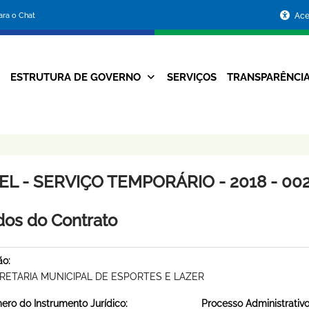
Portal
para o Chat
Ace
da
Prefeitura
ESTRUTURA DE GOVERNO
SERVIÇOS
TRANSPARÊNCI
Navegação
de
Principal
Belo
Horizonte
EL - SERVIÇO TEMPORÁRIO - 2018 - 00
os do Contrato
ão:
RETARIA MUNICIPAL DE ESPORTES E LAZER
ro do Instrumento Jurídico:
Processo Administrativo