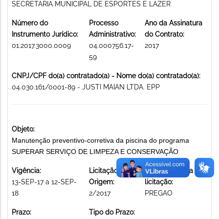
SECRETARIA MUNICIPAL DE ESPORTES E LAZER
Número do
Processo
Ano da Assinatura
Instrumento Jurídico:
Administrativo:
do Contrato:
01.2017.3000.0009
04.000756.17-
2017
59
CNPJ/CPF do(a) contratado(a) - Nome do(a) contratado(a):
04.030.161/0001-89 - JUSTI MAIAN LTDA. EPP
Objeto:
Manutenção preventivo-corretiva da piscina do programa
SUPERAR SERVIÇO DE LIMPEZA E CONSERVAÇÃO
Vigência:
Licitação de
Modalidade da
13-SEP-17 a 12-SEP-
Origem:
licitação:
18
2/2017
PREGAO
Prazo:
Tipo do Prazo: