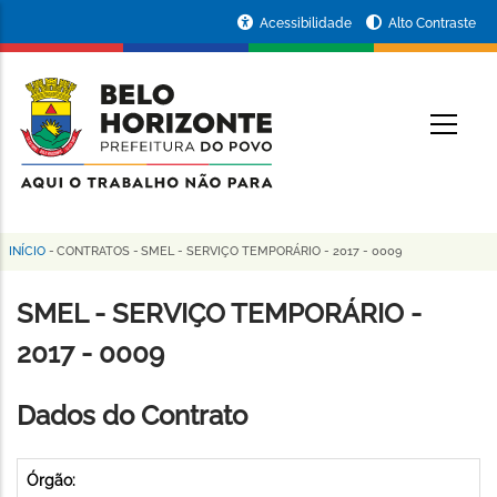
Pular
Portal
Acessibilidade
Alto Contraste
para
da
o
conteúdo
Prefeitura
O
principal
de
Belo
Horizonte
INÍCIO
-
CONTRATOS
-
SMEL - SERVIÇO TEMPORÁRIO - 2017 - 0009
Trilha
de
SMEL - SERVIÇO TEMPORÁRIO -
navegação
2017 - 0009
Dados do Contrato
Órgão: