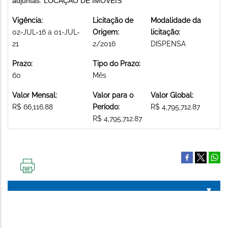
adjuntas. LOCAÇÃO DE IMÓVEIS
Vigência:
Licitação de
Modalidade da
02-JUL-16 a 01-JUL-
Origem:
licitação:
21
2/2016
DISPENSA
Prazo:
Tipo do Prazo:
60
Mês
Valor Mensal:
Valor para o
Valor Global:
R$ 66,116.88
Período:
R$ 4,795,712.87
R$ 4,795,712.87
IMPRIMIR
ESTA
PÁGINA