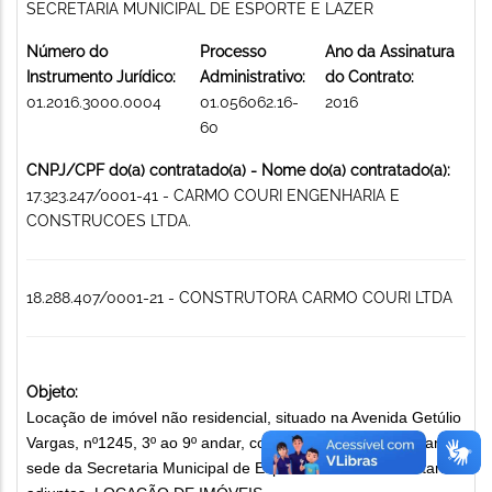
SECRETARIA MUNICIPAL DE ESPORTE E LAZER
Número do
Processo
Ano da Assinatura
Instrumento Jurídico:
Administrativo:
do Contrato:
01.2016.3000.0004
01.056062.16-
2016
60
CNPJ/CPF do(a) contratado(a) - Nome do(a) contratado(a):
17.323.247/0001-41 - CARMO COURI ENGENHARIA E
CONSTRUCOES LTDA.
18.288.407/0001-21 - CONSTRUTORA CARMO COURI LTDA
Objeto:
Locação de imóvel não residencial, situado na Avenida Getúlio
Vargas, nº1245, 3º ao 9º andar, com a finalidade de abrigar a
sede da Secretaria Municipal de Esporte e Lazer e secretarias