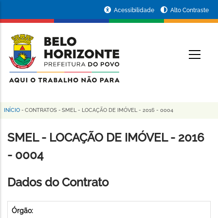
Pular
Portal
Acessibilidade
Alto Contraste
para
da
o
conteúdo
Prefeitura
O
principal
de
Belo
Horizonte
INÍCIO
-
CONTRATOS
-
SMEL - LOCAÇÃO DE IMÓVEL - 2016 - 0004
Trilha
de
SMEL - LOCAÇÃO DE IMÓVEL - 2016
navegação
- 0004
Dados do Contrato
Órgão: