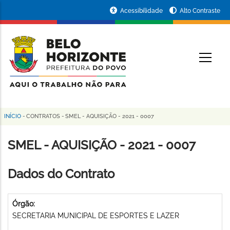
Pular
Portal
Acessibilidade
Alto Contraste
para
da
o
conteúdo
Prefeitura
O
principal
de
Belo
Horizonte
INÍCIO
-
CONTRATOS
-
SMEL - AQUISIÇÃO - 2021 - 0007
Trilha
de
SMEL - AQUISIÇÃO - 2021 - 0007
navegação
Dados do Contrato
Órgão:
SECRETARIA MUNICIPAL DE ESPORTES E LAZER