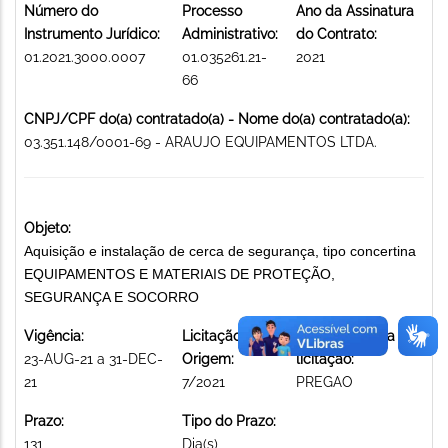
Número do
Processo
Ano da Assinatura
Instrumento Jurídico:
Administrativo:
do Contrato:
01.2021.3000.0007
01.035261.21-
2021
66
CNPJ/CPF do(a) contratado(a) - Nome do(a) contratado(a):
03.351.148/0001-69 - ARAUJO EQUIPAMENTOS LTDA.
Objeto:
Aquisição e instalação de cerca de segurança, tipo concertina
EQUIPAMENTOS E MATERIAIS DE PROTEÇÃO,
SEGURANÇA E SOCORRO
Vigência:
Licitação de
Modalidade da
23-AUG-21 a 31-DEC-
Origem:
licitação:
21
7/2021
PREGAO
Prazo:
Tipo do Prazo:
131
Dia(s)