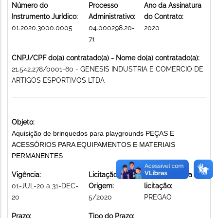
Número do
Processo
Ano da Assinatura
Instrumento Jurídico:
Administrativo:
do Contrato:
01.2020.3000.0005
04.000298.20-
2020
71
CNPJ/CPF do(a) contratado(a) - Nome do(a) contratado(a):
21.542.278/0001-60 - GENESIS INDUSTRIA E COMERCIO DE
ARTIGOS ESPORTIVOS LTDA
Objeto:
Aquisição de brinquedos para playgrounds PEÇAS E
ACESSÓRIOS PARA EQUIPAMENTOS E MATERIAIS
PERMANENTES
Vigência:
Licitação de
Modalidade da
01-JUL-20 a 31-DEC-
Origem:
licitação:
20
5/2020
PREGAO
Prazo:
Tipo do Prazo: