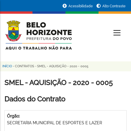
Pular
Portal
Acessibilidade
Alto Contraste
para
da
o
conteúdo
Prefeitura
O
principal
de
Belo
Horizonte
INÍCIO
-
CONTRATOS
-
SMEL - AQUISIÇÃO - 2020 - 0005
Trilha
de
SMEL - AQUISIÇÃO - 2020 - 0005
navegação
Dados do Contrato
Órgão:
SECRETARIA MUNICIPAL DE ESPORTES E LAZER