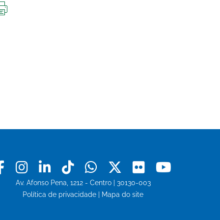
IMPRIMIR
ESTA
PÁGINA
Facebook
Instagram
Linkedin
Tiktok
Whatsapp
X
Flickr
Youtu
Av. Afonso Pena, 1212 - Centro | 30130-003
Política de privacidade
|
Mapa do site