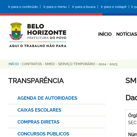
Pular
Ir para o conteúdo |
Ir para o menu |
Ir para a busca |
Ir para o rodapé |
Ir 
para
o
conteúdo
principal
INÍCIO
NOTÍCIAS
INÍCIO
-
CONTRATOS
-
SMED - SERVIÇO TEMPORÁRIO - 2024 - 0023
Trilha
de
SM
TRANSPARÊNCIA
navegação
Dad
AGENDA DE AUTORIDADES
CAIXAS ESCOLARES
Órg
COMPRAS DIRETAS
SEC
CONCURSOS PÚBLICOS
Núme