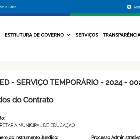
Portal
para o Chat
Ace
da
Prefeitura
ESTRUTURA DE GOVERNO
SERVIÇOS
TRANSPARÊNCI
Navegação
de
Principal
Belo
Horizonte
ED - SERVIÇO TEMPORÁRIO - 2024 - 00
os do Contrato
ão:
RETARIA MUNICIPAL DE EDUCAÇÃO
ro do Instrumento Jurídico:
Processo Administrativo