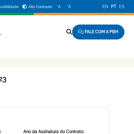
−
+
A
A
EN
PT
ES
ssibilidade
Alto Contraste
FALE COM A PBH
A
23
:
Ano da Assinatura do Contrato: