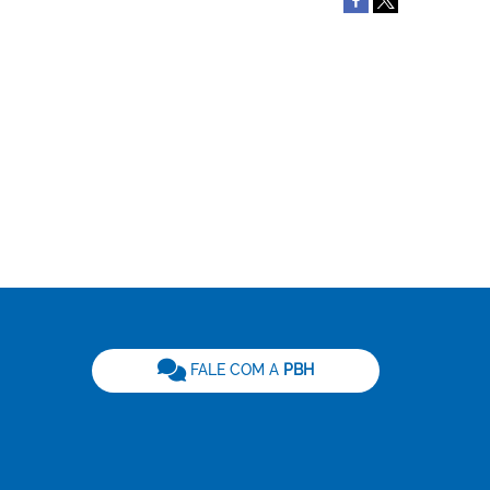
be
FALE COM A
PBH