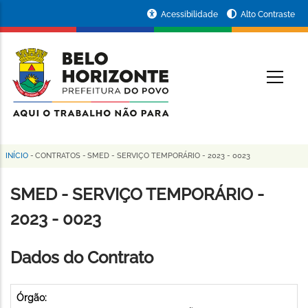
Pular
Portal
Acessibilidade
Alto Contraste
para
da
o
conteúdo
Prefeitura
O
principal
de
Belo
Horizonte
INÍCIO
-
CONTRATOS
-
SMED - SERVIÇO TEMPORÁRIO - 2023 - 0023
Trilha
de
SMED - SERVIÇO TEMPORÁRIO -
navegação
2023 - 0023
Dados do Contrato
Órgão: