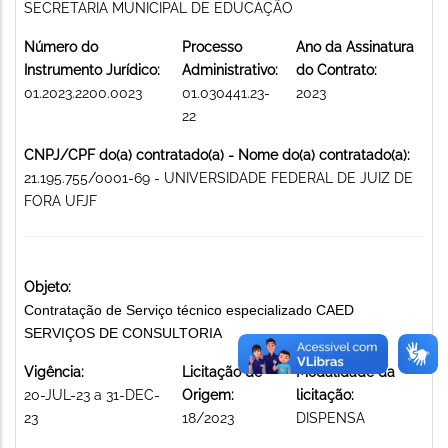
SECRETARIA MUNICIPAL DE EDUCAÇÃO
Número do
Processo
Ano da Assinatura
Instrumento Jurídico:
Administrativo:
do Contrato:
01.2023.2200.0023
01.030441.23-
2023
22
CNPJ/CPF do(a) contratado(a) - Nome do(a) contratado(a):
21.195.755/0001-69 - UNIVERSIDADE FEDERAL DE JUIZ DE
FORA UFJF
Objeto:
Contratação de Serviço técnico especializado CAED
SERVIÇOS DE CONSULTORIA
Vigência:
Licitação de
Modalidade da
20-JUL-23 a 31-DEC-
Origem:
licitação:
23
18/2023
DISPENSA