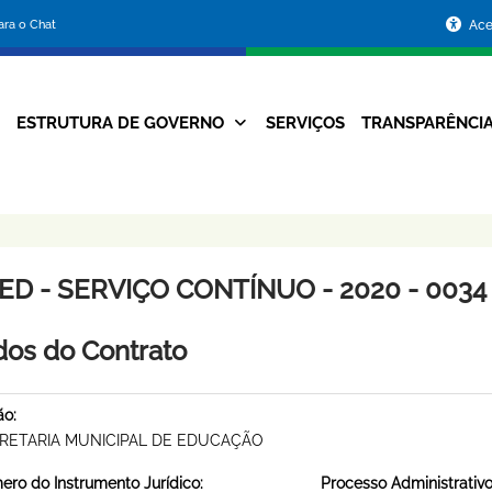
Portal
para o Chat
Ace
da
Prefeitura
ESTRUTURA DE GOVERNO
SERVIÇOS
TRANSPARÊNCI
Navegação
de
Principal
Belo
Horizonte
ED - SERVIÇO CONTÍNUO - 2020 - 0034
os do Contrato
ão:
RETARIA MUNICIPAL DE EDUCAÇÃO
ro do Instrumento Jurídico:
Processo Administrativo