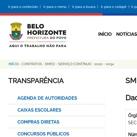
Pular
Ir para o conteúdo |
Ir para o menu |
Ir para a busca |
Ir para o rodapé |
Ir 
para
o
conteúdo
principal
INÍCIO
NOTÍCIAS
INÍCIO
-
CONTRATOS
-
SMED - SERVIÇO CONTÍNUO - 2020 - 0034
Trilha
de
SM
TRANSPARÊNCIA
navegação
Dad
AGENDA DE AUTORIDADES
CAIXAS ESCOLARES
Órg
COMPRAS DIRETAS
SEC
CONCURSOS PÚBLICOS
Núme