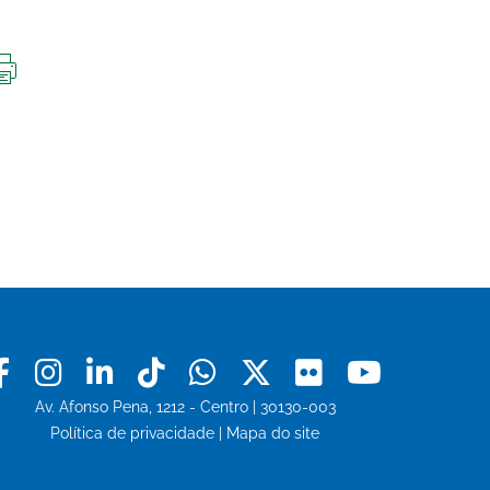
IMPRIMIR
ESTA
PÁGINA
Facebook
Instagram
Linkedin
Tiktok
Whatsapp
X
Flickr
Youtu
Av. Afonso Pena, 1212 - Centro | 30130-003
Política de privacidade
|
Mapa do site