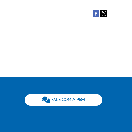
be
FALE COM A
PBH