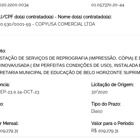
020.2200.0034
01.057370.20-44
/CPF do(a) contratado(a) - Nome do(a) contratado(a):
620.530/0001-59 - COPYUSA COMERCIAL LTDA
to:
STAÇÃO DE SERVIÇOS DE REPROGRAFIA (IMPRESSÃO, CÓPIA) E 
INOVA/USADA ( EM PERFEITAS CONDIÇÕES DE USO), INSTALADA 
RETARIA MUNICIPAL DE EDUCAÇÃO DE BELO HORIZONTE SUPRI
ncia:
Licitação de Origem:
SEP-23 a 24-OCT-23
37/2020
o:
Tipo do Prazo:
Dia(s)
r Mensal:
Valor para o Período:
09,279.31
R$ 209,279.31