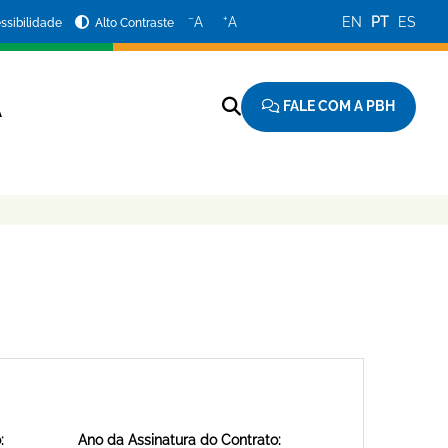
−
+
A
A
EN
PT
ES
ssibilidade
Alto Contraste
FALE COM A PBH
A
:
Ano da Assinatura do Contrato: