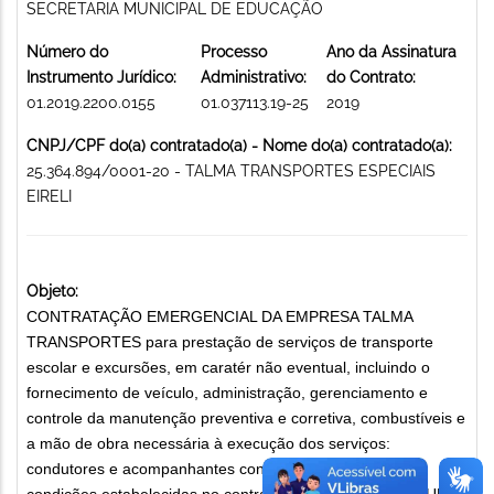
SECRETARIA MUNICIPAL DE EDUCAÇÃO
Número do
Processo
Ano da Assinatura
Instrumento Jurídico:
Administrativo:
do Contrato:
01.2019.2200.0155
01.037113.19-25
2019
CNPJ/CPF do(a) contratado(a) - Nome do(a) contratado(a):
25.364.894/0001-20 - TALMA TRANSPORTES ESPECIAIS
EIRELI
Objeto:
CONTRATAÇÃO EMERGENCIAL DA EMPRESA TALMA
TRANSPORTES para prestação de serviços de transporte
escolar e excursões, em caratér não eventual, incluindo o
fornecimento de veículo, administração, gerenciamento e
controle da manutenção preventiva e corretiva, combustíveis e
a mão de obra necessária à execução dos serviços:
condutores e acompanhantes conforme especificações e
condições estabelecidas no contrato LOCAÇÃO DE VEÍCULOS