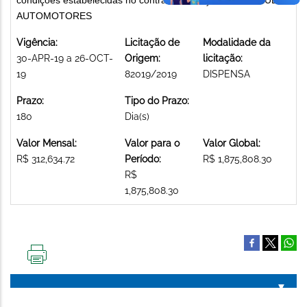
AUTOMOTORES
Vigência:
Licitação de
Modalidade da
30-APR-19 a 26-OCT-
Origem:
licitação:
19
82019/2019
DISPENSA
Prazo:
Tipo do Prazo:
180
Dia(s)
Valor Mensal:
Valor para o
Valor Global:
R$ 312,634.72
Período:
R$ 1,875,808.30
R$
1,875,808.30
IMPRIMIR
ESTA
PÁGINA