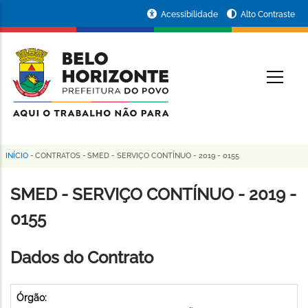
Pular
Portal
Acessibilidade
Alto Contraste
para
da
o
conteúdo
Prefeitura
O
principal
de
Belo
Horizonte
INÍCIO
-
CONTRATOS
-
SMED - SERVIÇO CONTÍNUO - 2019 - 0155
Trilha
de
SMED - SERVIÇO CONTÍNUO - 2019 -
navegação
0155
Dados do Contrato
Órgão: