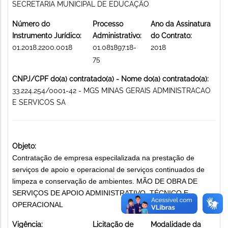
SECRETARIA MUNICIPAL DE EDUCAÇÃO
Número do
Processo
Ano da Assinatura
Instrumento Jurídico:
Administrativo:
do Contrato:
01.2018.2200.0018
01.081897.18-
2018
75
CNPJ/CPF do(a) contratado(a) - Nome do(a) contratado(a):
33.224.254/0001-42 - MGS MINAS GERAIS ADMINISTRACAO
E SERVICOS SA
Objeto:
Contratação de empresa especilalizada na prestação de
serviços de apoio e operacional de serviços continuados de
limpeza e conservação de ambientes. MÃO DE OBRA DE
SERVIÇOS DE APOIO ADMINISTRATIVO, TÉCNICO E
OPERACIONAL
Vigência:
Licitação de
Modalidade da