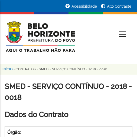
Pular
Portal
Acessibilidade
Alto Contraste
para
da
o
conteúdo
Prefeitura
O
principal
de
Belo
Horizonte
INÍCIO
-
CONTRATOS
-
SMED - SERVIÇO CONTÍNUO - 2018 - 0018
Trilha
de
SMED - SERVIÇO CONTÍNUO - 2018 -
navegação
0018
Dados do Contrato
Órgão: