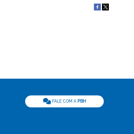
be
FALE COM A
PBH