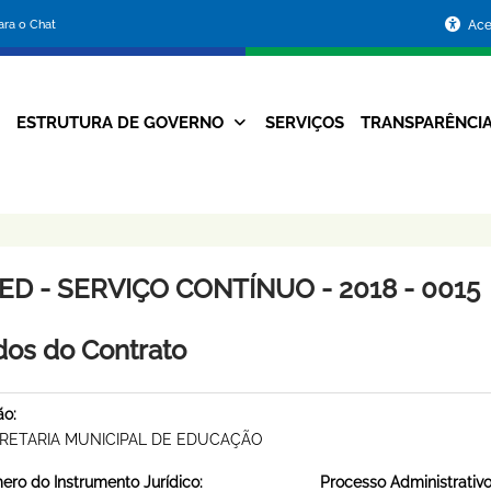
Portal
para o Chat
Ace
da
Prefeitura
ESTRUTURA DE GOVERNO
SERVIÇOS
TRANSPARÊNCI
Navegação
de
Principal
Belo
Horizonte
ED - SERVIÇO CONTÍNUO - 2018 - 0015
os do Contrato
ão:
RETARIA MUNICIPAL DE EDUCAÇÃO
ro do Instrumento Jurídico:
Processo Administrativo