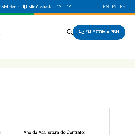
−
+
A
A
EN
PT
ES
ssibilidade
Alto Contraste
FALE COM A PBH
A
:
Ano da Assinatura do Contrato: