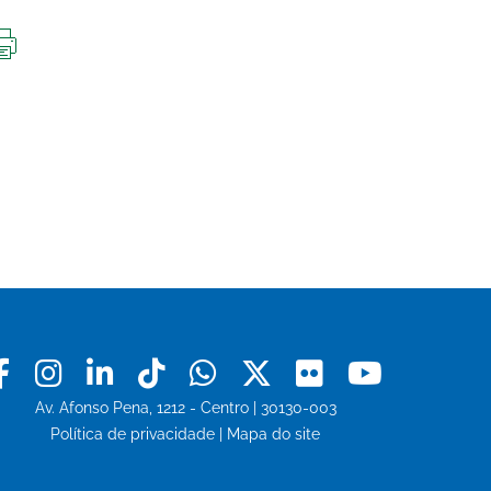
IMPRIMIR
ESTA
PÁGINA
Facebook
Instagram
Linkedin
Tiktok
Whatsapp
X
Flickr
Youtu
Av. Afonso Pena, 1212 - Centro | 30130-003
Política de privacidade
|
Mapa do site