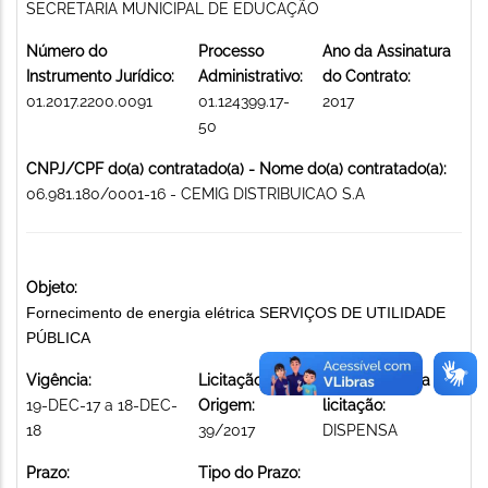
SECRETARIA MUNICIPAL DE EDUCAÇÃO
Número do
Processo
Ano da Assinatura
Instrumento Jurídico:
Administrativo:
do Contrato:
01.2017.2200.0091
01.124399.17-
2017
50
CNPJ/CPF do(a) contratado(a) - Nome do(a) contratado(a):
06.981.180/0001-16 - CEMIG DISTRIBUICAO S.A
Objeto:
Fornecimento de energia elétrica SERVIÇOS DE UTILIDADE
PÚBLICA
Vigência:
Licitação de
Modalidade da
19-DEC-17 a 18-DEC-
Origem:
licitação:
18
39/2017
DISPENSA
Prazo:
Tipo do Prazo: