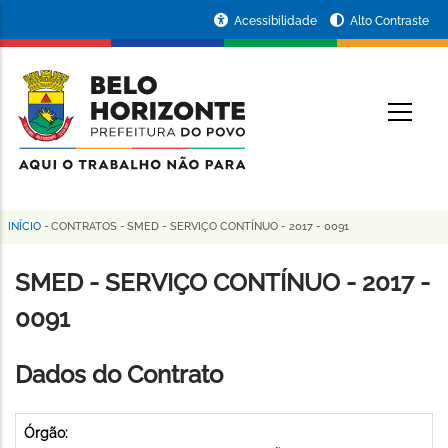
Pular
Portal
Acessibilidade
Alto Contraste
para
da
o
conteúdo
Prefeitura
O
principal
de
Belo
Horizonte
INÍCIO
-
CONTRATOS
-
SMED - SERVIÇO CONTÍNUO - 2017 - 0091
Trilha
de
SMED - SERVIÇO CONTÍNUO - 2017 -
navegação
0091
Dados do Contrato
Órgão: