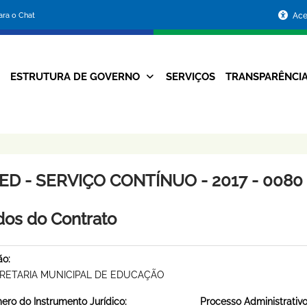
Portal
para o Chat
Ace
da
Prefeitura
ESTRUTURA DE GOVERNO
SERVIÇOS
TRANSPARÊNCI
Navegação
de
Principal
Belo
Horizonte
ED - SERVIÇO CONTÍNUO - 2017 - 0080
os do Contrato
ão:
RETARIA MUNICIPAL DE EDUCAÇÃO
ro do Instrumento Jurídico:
Processo Administrativo