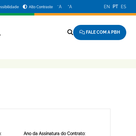
−
+
A
A
EN
PT
ES
ssibilidade
Alto Contraste
FALE COM A PBH
A
:
Ano da Assinatura do Contrato: