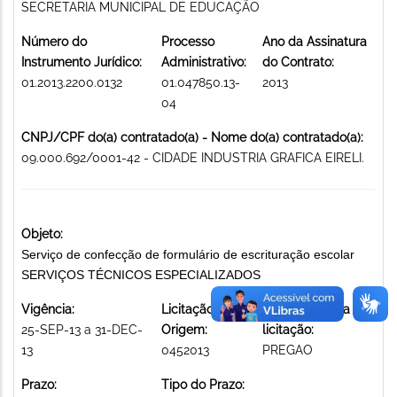
SECRETARIA MUNICIPAL DE EDUCAÇÃO
Número do
Processo
Ano da Assinatura
Instrumento Jurídico:
Administrativo:
do Contrato:
01.2013.2200.0132
01.047850.13-
2013
04
CNPJ/CPF do(a) contratado(a) - Nome do(a) contratado(a):
09.000.692/0001-42 - CIDADE INDUSTRIA GRAFICA EIRELI.
Objeto:
Serviço de confecção de formulário de escrituração escolar
SERVIÇOS TÉCNICOS ESPECIALIZADOS
Vigência:
Licitação de
Modalidade da
25-SEP-13 a 31-DEC-
Origem:
licitação:
13
0452013
PREGAO
Prazo:
Tipo do Prazo: