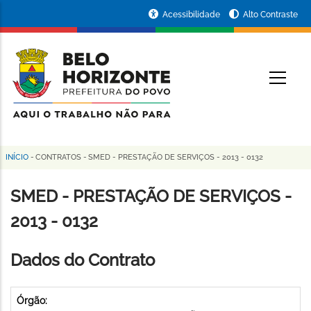
Pular
Portal
Acessibilidade
Alto Contraste
para
da
o
conteúdo
Prefeitura
O
principal
de
Belo
Horizonte
INÍCIO
-
CONTRATOS
-
SMED - PRESTAÇÃO DE SERVIÇOS - 2013 - 0132
Trilha
de
SMED - PRESTAÇÃO DE SERVIÇOS -
navegação
2013 - 0132
Dados do Contrato
Órgão: