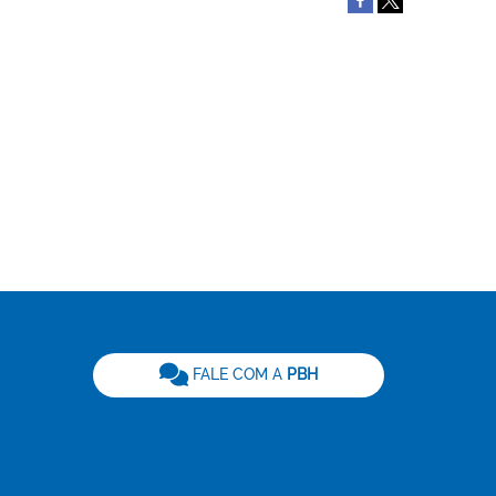
be
FALE COM A
PBH