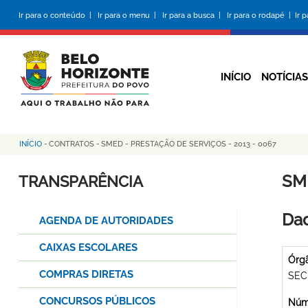
Pular
Ir para o conteúdo |
Ir para o menu |
Ir para a busca |
Ir para o rodapé |
Ir 
para
o
conteúdo
principal
INÍCIO
NOTÍCIAS
INÍCIO
-
CONTRATOS
-
SMED - PRESTAÇÃO DE SERVIÇOS - 2013 - 0067
Trilha
de
SM
TRANSPARÊNCIA
navegação
Dad
AGENDA DE AUTORIDADES
CAIXAS ESCOLARES
Órg
COMPRAS DIRETAS
SEC
CONCURSOS PÚBLICOS
Núme