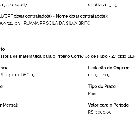
013.2200.0067
01.067171.13-15
/CPF do(a) contratado(a) - Nome do(a) contratado(a):
369.521-03 - RUANA PRISCILA DA SILVA BRITO
to:
ssoria de matem¿tica,para o Projeto Corre¿¿o de Fluxo - 2¿ cic
ncia:
Licitação de Origem:
UL-13 a 10-DEC-13
00032 2013
o:
Tipo do Prazo:
Mês
r Mensal:
Valor para o Período:
R$ 3,600.00