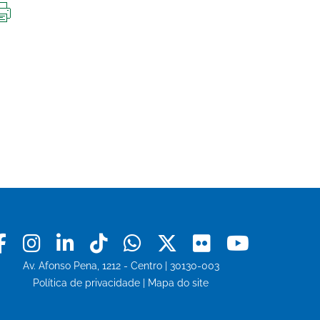
IMPRIMIR
ESTA
PÁGINA
Facebook
Instagram
Linkedin
Tiktok
Whatsapp
X
Flickr
Youtu
Av. Afonso Pena, 1212 - Centro | 30130-003
Política de privacidade
|
Mapa do site