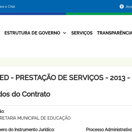
Portal
para o Chat
Ace
da
Prefeitura
ESTRUTURA DE GOVERNO
SERVIÇOS
TRANSPARÊNCI
Navegação
de
Principal
Belo
Horizonte
ED - PRESTAÇÃO DE SERVIÇOS - 2013 -
os do Contrato
ão:
RETARIA MUNICIPAL DE EDUCAÇÃO
ro do Instrumento Jurídico:
Processo Administrativo