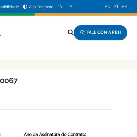
−
+
A
A
EN
PT
ES
ssibilidade
Alto Contraste
FALE COM A PBH
A
 0067
:
Ano da Assinatura do Contrato: