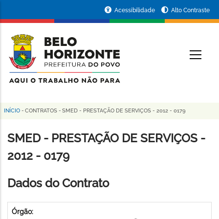
Pular
Portal
Acessibilidade
Alto Contraste
para
da
o
conteúdo
Prefeitura
O
principal
de
Belo
Horizonte
INÍCIO
-
CONTRATOS
-
SMED - PRESTAÇÃO DE SERVIÇOS - 2012 - 0179
Trilha
de
SMED - PRESTAÇÃO DE SERVIÇOS -
navegação
2012 - 0179
Dados do Contrato
Órgão: