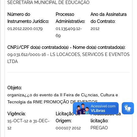
SECRETARIA MUNICIPAL DE EDUCAÇÃO
Número do
Processo
Ano da Assinatura
Instrumento Jurídico:
Administrativo:
do Contrato:
01.2012.2200.0179
01.135409.12-
2012
69
CNPJ/CPF do(a) contratado(a) - Nome do(a) contratado(a):
09.031.612/0001-16 - LS LOCACOES, SERVICOS E EVENTOS
LTDA
Objeto:
organiza¿¿o do evento da II Feira de Ci¿ncias, Cultura e
Tecnolgia da RME PROMOÇÃO DE EVENTOS
Vigência:
Licitação de
Modalidade da
15-OCT-12 a 31-DEC-
Origem:
licitação:
12
000107 2012
PREGAO