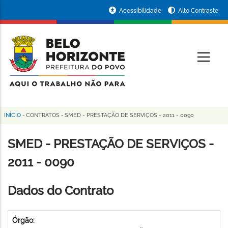
Pular
Portal
Acessibilidade
Alto Contraste
para
da
o
conteúdo
Prefeitura
O
principal
de
Belo
Horizonte
INÍCIO
-
CONTRATOS
-
SMED - PRESTAÇÃO DE SERVIÇOS - 2011 - 0090
Trilha
de
SMED - PRESTAÇÃO DE SERVIÇOS -
navegação
2011 - 0090
Dados do Contrato
Órgão: