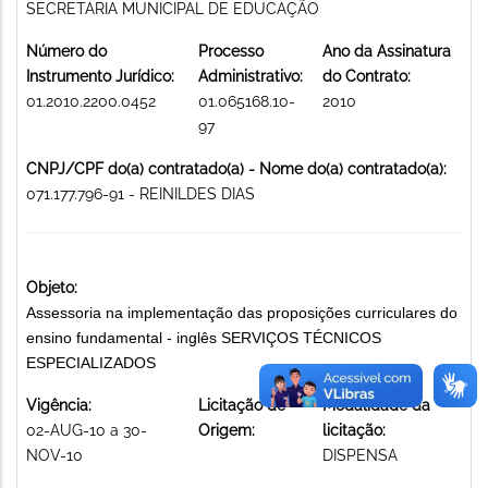
SECRETARIA MUNICIPAL DE EDUCAÇÃO
Número do
Processo
Ano da Assinatura
Instrumento Jurídico:
Administrativo:
do Contrato:
01.2010.2200.0452
01.065168.10-
2010
97
CNPJ/CPF do(a) contratado(a) - Nome do(a) contratado(a):
071.177.796-91 - REINILDES DIAS
Objeto:
Assessoria na implementação das proposições curriculares do
ensino fundamental - inglês SERVIÇOS TÉCNICOS
ESPECIALIZADOS
Vigência:
Licitação de
Modalidade da
02-AUG-10 a 30-
Origem:
licitação:
NOV-10
DISPENSA