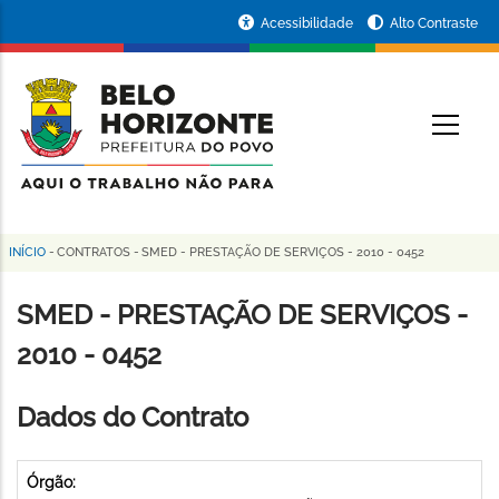
Pular
Portal
Acessibilidade
Alto Contraste
para
da
o
conteúdo
Prefeitura
O
principal
de
Belo
Horizonte
INÍCIO
-
CONTRATOS
-
SMED - PRESTAÇÃO DE SERVIÇOS - 2010 - 0452
Trilha
de
SMED - PRESTAÇÃO DE SERVIÇOS -
navegação
2010 - 0452
Dados do Contrato
Órgão: