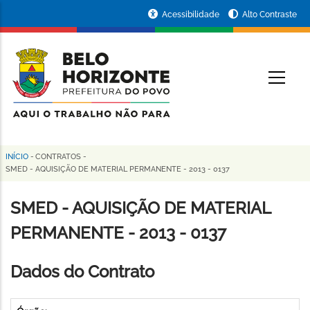
Pular
Portal
Acessibilidade
Alto Contraste
para
da
o
conteúdo
Prefeitura
O
principal
de
Belo
Horizonte
INÍCIO
-
CONTRATOS
-
Trilha
SMED - AQUISIÇÃO DE MATERIAL PERMANENTE - 2013 - 0137
de
SMED - AQUISIÇÃO DE MATERIAL
navegação
PERMANENTE - 2013 - 0137
Dados do Contrato