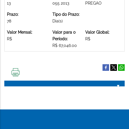
13
055 2013
PREGAO
Prazo:
Tipo do Prazo:
78
Dia(s)
Valor Mensal:
Valor para o
Valor Global:
R$
Período:
R$
R$ 67,046.00
IMPRIMIR
ESTA
PÁGINA