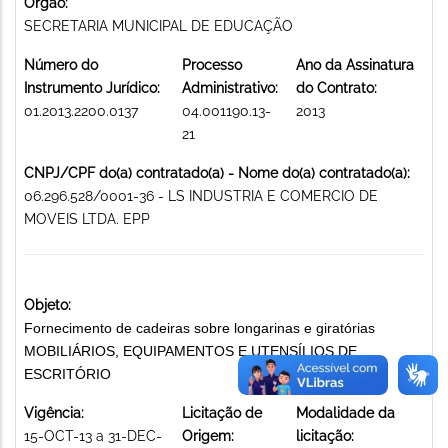
Órgão:
SECRETARIA MUNICIPAL DE EDUCAÇÃO
Número do
Processo
Ano da Assinatura
Instrumento Jurídico:
Administrativo:
do Contrato:
01.2013.2200.0137
04.001190.13-
2013
21
CNPJ/CPF do(a) contratado(a) - Nome do(a) contratado(a):
06.296.528/0001-36 - LS INDUSTRIA E COMERCIO DE
MOVEIS LTDA. EPP
Objeto:
Fornecimento de cadeiras sobre longarinas e giratórias
MOBILIÁRIOS, EQUIPAMENTOS E UTENSÍLIOS DE
ESCRITÓRIO
Vigência:
Licitação de
Modalidade da
15-OCT-13 a 31-DEC-
Origem:
licitação: