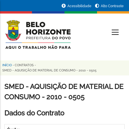
Pular
Portal
Acessibilidade
Alto Contraste
para
da
o
conteúdo
Prefeitura
O
principal
de
Belo
Horizonte
INÍCIO
-
CONTRATOS
-
Trilha
SMED - AQUISIÇÃO DE MATERIAL DE CONSUMO - 2010 - 0505
de
SMED - AQUISIÇÃO DE MATERIAL DE
navegação
CONSUMO - 2010 - 0505
Dados do Contrato