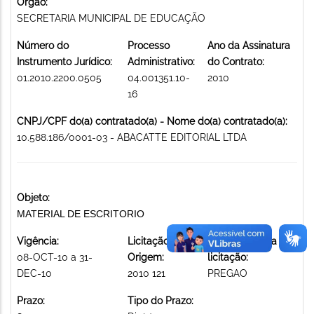
Órgão:
SECRETARIA MUNICIPAL DE EDUCAÇÃO
Número do
Processo
Ano da Assinatura
Instrumento Jurídico:
Administrativo:
do Contrato:
01.2010.2200.0505
04.001351.10-
2010
16
CNPJ/CPF do(a) contratado(a) - Nome do(a) contratado(a):
10.588.186/0001-03 - ABACATTE EDITORIAL LTDA
Objeto:
MATERIAL DE ESCRITORIO
Vigência:
Licitação de
Modalidade da
08-OCT-10 a 31-
Origem:
licitação:
DEC-10
2010 121
PREGAO
Prazo:
Tipo do Prazo: