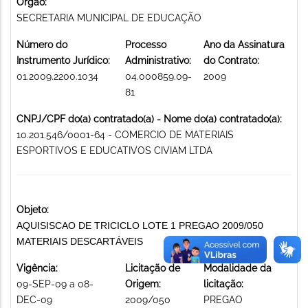
Órgão:
SECRETARIA MUNICIPAL DE EDUCAÇÃO
Número do
Processo
Ano da Assinatura
Instrumento Jurídico:
Administrativo:
do Contrato:
01.2009.2200.1034
04.000859.09-
2009
81
CNPJ/CPF do(a) contratado(a) - Nome do(a) contratado(a):
10.201.546/0001-64 - COMERCIO DE MATERIAIS
ESPORTIVOS E EDUCATIVOS CIVIAM LTDA
Objeto:
AQUISISCAO DE TRICICLO LOTE 1 PREGAO 2009/050
MATERIAIS DESCARTÁVEIS
Vigência:
Licitação de
Modalidade da
09-SEP-09 a 08-
Origem:
licitação:
DEC-09
2009/050
PREGAO