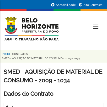
Pular
Portal
Acessibilidade
Alto Contraste
para
da
o
conteúdo
Prefeitura
O
principal
de
Belo
Horizonte
INÍCIO
-
CONTRATOS
-
Trilha
SMED - AQUISIÇÃO DE MATERIAL DE CONSUMO - 2009 - 1034
de
SMED - AQUISIÇÃO DE MATERIAL DE
navegação
CONSUMO - 2009 - 1034
Dados do Contrato