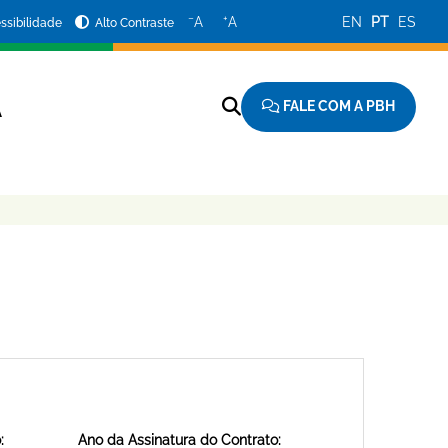
−
+
A
A
EN
PT
ES
ssibilidade
Alto Contraste
FALE COM A PBH
A
:
Ano da Assinatura do Contrato: