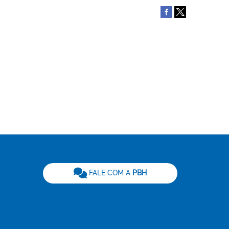
be
FALE COM A
PBH