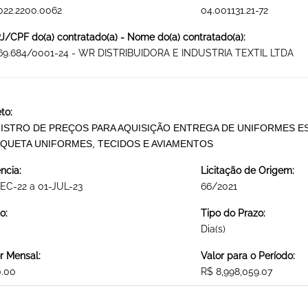
022.2200.0062
04.001131.21-72
/CPF do(a) contratado(a) - Nome do(a) contratado(a):
369.684/0001-24 - WR DISTRIBUIDORA E INDUSTRIA TEXTIL LTDA
to:
ISTRO DE PREÇOS PARA AQUISIÇÃO ENTREGA DE UNIFORMES ES
AQUETA UNIFORMES, TECIDOS E AVIAMENTOS
ncia:
Licitação de Origem:
EC-22 a 01-JUL-23
66/2021
o:
Tipo do Prazo:
Dia(s)
r Mensal:
Valor para o Período:
0.00
R$ 8,998,059.07