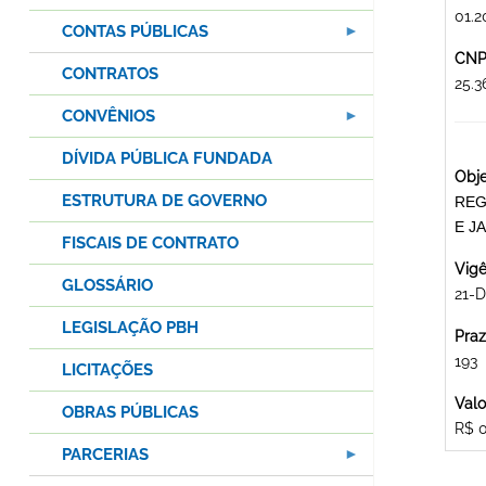
01.2
CONTAS PÚBLICAS
CNPJ
CONTRATOS
25.
CONVÊNIOS
DÍVIDA PÚBLICA FUNDADA
Obje
ESTRUTURA DE GOVERNO
REG
E J
FISCAIS DE CONTRATO
Vigê
GLOSSÁRIO
21-D
LEGISLAÇÃO PBH
Praz
193
LICITAÇÕES
Valo
OBRAS PÚBLICAS
R$ 
PARCERIAS