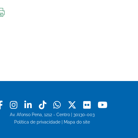
IMPRIMIR
ESTA
PÁGINA
Facebook
Instagram
Linkedin
Tiktok
Whatsapp
X
Flickr
Youtu
Av. Afonso Pena, 1212 - Centro | 30130-003
Política de privacidade
|
Mapa do site