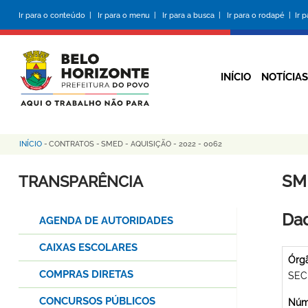
Pular
Ir para o conteúdo |
Ir para o menu |
Ir para a busca |
Ir para o rodapé |
Ir 
para
o
conteúdo
principal
INÍCIO
NOTÍCIAS
INÍCIO
-
CONTRATOS
-
SMED - AQUISIÇÃO - 2022 - 0062
Trilha
de
SME
TRANSPARÊNCIA
navegação
Dad
AGENDA DE AUTORIDADES
CAIXAS ESCOLARES
Órg
COMPRAS DIRETAS
SEC
CONCURSOS PÚBLICOS
Núme