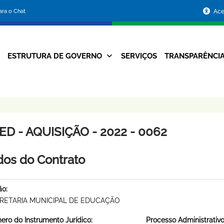
Portal
para o Chat
Ace
da
Prefeitura
ESTRUTURA DE GOVERNO
SERVIÇOS
TRANSPARÊNCI
Navegação
de
Principal
Belo
Horizonte
D - AQUISIÇÃO - 2022 - 0062
os do Contrato
ão:
RETARIA MUNICIPAL DE EDUCAÇÃO
ro do Instrumento Jurídico:
Processo Administrativo