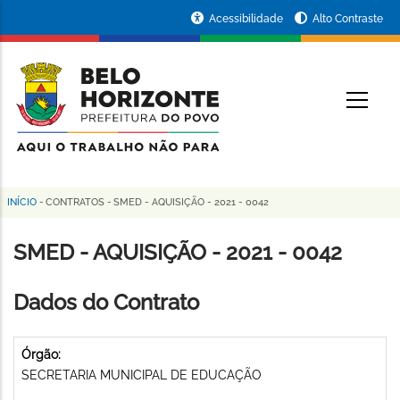
Pular
Portal
Acessibilidade
Alto Contraste
para
da
o
conteúdo
Prefeitura
O
principal
de
Belo
Horizonte
INÍCIO
-
CONTRATOS
-
SMED - AQUISIÇÃO - 2021 - 0042
Trilha
de
SMED - AQUISIÇÃO - 2021 - 0042
navegação
Dados do Contrato
Órgão:
SECRETARIA MUNICIPAL DE EDUCAÇÃO