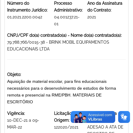
Número do
Processo
Ano da Assinatura
Instrumento Jurídico:
Administrativo:
do Contrato:
01.2021.2200.0042
04.001237.21-
2021
01
CNPJ/CPF do(a) contratado(a) - Nome do(a) contratado(a):
79.788.766/0015-38 - BRINK MOBIL EQUIPAMENTOS
EDUCACIONAIS LTDA
Objeto:
Aquisição de material escolar, para fins educacionais
necessários para o desenvolvimento de estudos de forma
remota e presencial na RME/PBH. MATERIAIS DE
ESCRITÓRIO
Vigência:
Licitação de
Modalidade da
10-DEC-21 a 09-
Origem:
licitação:
MAR-22
122020/2021
ADESAO A ATA DE