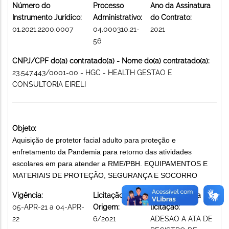
Número do
Processo
Ano da Assinatura
Instrumento Jurídico:
Administrativo:
do Contrato:
01.2021.2200.0007
04.000310.21-
2021
56
CNPJ/CPF do(a) contratado(a) - Nome do(a) contratado(a):
23.547.443/0001-00 - HGC - HEALTH GESTAO E
CONSULTORIA EIRELI
Objeto:
Aquisição de protetor facial adulto para proteção e
enfretamento da Pandemia para retorno das atividades
escolares em para atender a RME/PBH. EQUIPAMENTOS E
MATERIAIS DE PROTEÇÃO, SEGURANÇA E SOCORRO
Vigência:
Licitação de
Modalidade da
05-APR-21 a 04-APR-
Origem:
licitação:
22
6/2021
ADESAO A ATA DE