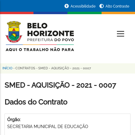
Pular
Portal
Acessibilidade
Alto Contraste
para
da
o
conteúdo
Prefeitura
O
principal
de
Belo
Horizonte
INÍCIO
-
CONTRATOS
-
SMED - AQUISIÇÃO - 2021 - 0007
Trilha
de
SMED - AQUISIÇÃO - 2021 - 0007
navegação
Dados do Contrato
Órgão:
SECRETARIA MUNICIPAL DE EDUCAÇÃO