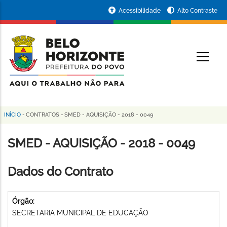
Pular
Portal
Acessibilidade
Alto Contraste
para
da
o
conteúdo
Prefeitura
O
principal
de
Belo
Horizonte
INÍCIO
-
CONTRATOS
-
SMED - AQUISIÇÃO - 2018 - 0049
Trilha
de
SMED - AQUISIÇÃO - 2018 - 0049
navegação
Dados do Contrato
Órgão:
SECRETARIA MUNICIPAL DE EDUCAÇÃO