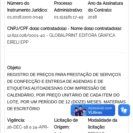
Número do
Processo
Ano da Assinatura
Instrumento Jurídico:
Administrativo:
do Contrato:
01.2018.2200.0049
01.151561.17-49
2018
CNPJ/CPF do(a) contratado(a) - Nome do(a) contratado(a):
12.622.028/0001-40 - GLOBALPRINT EDITORA GRAFICA
EIRELI EPP
Objeto:
REGISTRO DE PREÇOS PARA PRESTAÇÃO DE SERVIÇOS
DE CONFECÇÃO E ENTREGA DE AGENDAS E DE
ETIQUETAS AUTOADESIVAS COM IMPRESSÃO DE
CALENDÁRIO, POR PREÇO UNITÁRIO DE CADA ITEM DO
LOTE, POR UM PERÍODO DE 12 (DOZE) MESES. MATERIAIS
DE ESCRITÓRIO
Vigência:
Licitação de
Modalidade da
26-DEC-18 a 24-APR-
Origem:
licitação: