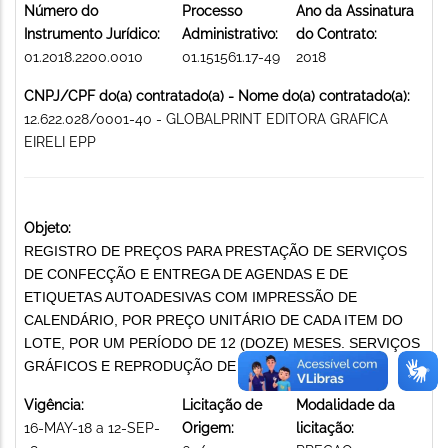
Número do
Processo
Ano da Assinatura
Instrumento Jurídico:
Administrativo:
do Contrato:
01.2018.2200.0010
01.151561.17-49
2018
CNPJ/CPF do(a) contratado(a) - Nome do(a) contratado(a):
12.622.028/0001-40 - GLOBALPRINT EDITORA GRAFICA
EIRELI EPP
Objeto:
REGISTRO DE PREÇOS PARA PRESTAÇÃO DE SERVIÇOS
DE CONFECÇÃO E ENTREGA DE AGENDAS E DE
ETIQUETAS AUTOADESIVAS COM IMPRESSÃO DE
CALENDÁRIO, POR PREÇO UNITÁRIO DE CADA ITEM DO
LOTE, POR UM PERÍODO DE 12 (DOZE) MESES. SERVIÇOS
GRÁFICOS E REPRODUÇÃO DE DOCUMENTOS
Vigência:
Licitação de
Modalidade da
16-MAY-18 a 12-SEP-
Origem:
licitação: