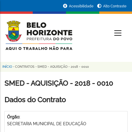
Pular
Portal
Acessibilidade
Alto Contraste
para
da
o
conteúdo
Prefeitura
O
principal
de
Belo
Horizonte
INÍCIO
-
CONTRATOS
-
SMED - AQUISIÇÃO - 2018 - 0010
Trilha
de
SMED - AQUISIÇÃO - 2018 - 0010
navegação
Dados do Contrato
Órgão:
SECRETARIA MUNICIPAL DE EDUCAÇÃO