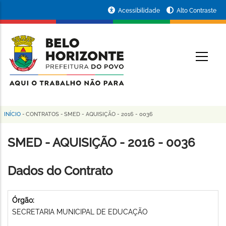
Pular
Portal
Acessibilidade
Alto Contraste
para
da
o
conteúdo
Prefeitura
O
principal
de
Belo
Horizonte
INÍCIO
-
CONTRATOS
-
SMED - AQUISIÇÃO - 2016 - 0036
Trilha
de
SMED - AQUISIÇÃO - 2016 - 0036
navegação
Dados do Contrato
Órgão:
SECRETARIA MUNICIPAL DE EDUCAÇÃO