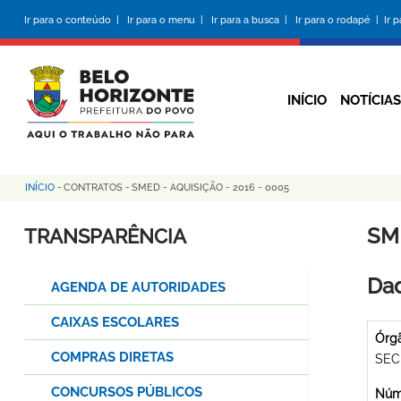
Pular
Ir para o conteúdo |
Ir para o menu |
Ir para a busca |
Ir para o rodapé |
Ir 
para
o
conteúdo
principal
INÍCIO
NOTÍCIAS
INÍCIO
-
CONTRATOS
-
SMED - AQUISIÇÃO - 2016 - 0005
Trilha
de
SME
TRANSPARÊNCIA
navegação
Dad
AGENDA DE AUTORIDADES
CAIXAS ESCOLARES
Órg
COMPRAS DIRETAS
SEC
CONCURSOS PÚBLICOS
Núme