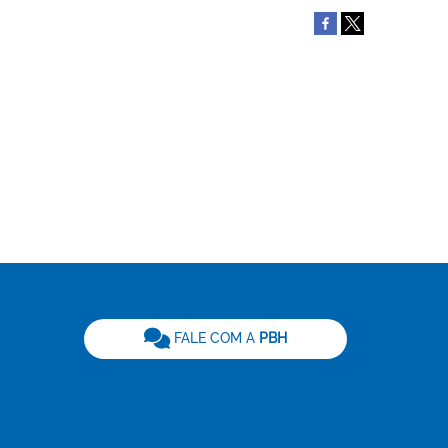
be
FALE COM A
PBH