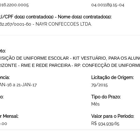
016.2200.0005
04.001189.15-04
/CPF do(a) contratado(a) - Nome do(a) contratado(a):
582.267/0001-60 - NAYR CONFECCOES LTDA.
to:
ISIÇÃO DE UNIFORME ESCOLAR - KIT VESTUÁRIO, PARA OS ALU
IZONTE - RME E REDE PARCEIRA - RP. CONFECÇÃO DE UNIFORM
ncia:
Licitação de Origem:
AN-16 a 21-JAN-17
79/2015
o:
Tipo do Prazo:
Mês
r Mensal:
Valor para o Período:
0.00
R$ 934,939.65