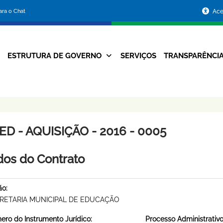
Portal
para o Chat
Ace
da
Prefeitura
ESTRUTURA DE GOVERNO
SERVIÇOS
TRANSPARÊNCI
Navegação
de
Principal
Belo
Horizonte
D - AQUISIÇÃO - 2016 - 0005
os do Contrato
ão:
RETARIA MUNICIPAL DE EDUCAÇÃO
ro do Instrumento Jurídico:
Processo Administrativo