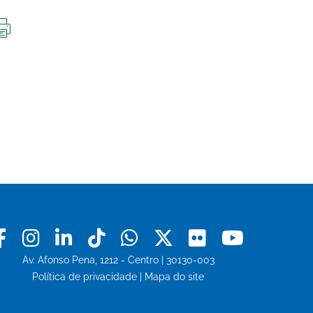
IMPRIMIR
ESTA
PÁGINA
Facebook
Instagram
Linkedin
Tiktok
Whatsapp
X
Flickr
Youtu
Av. Afonso Pena, 1212 - Centro | 30130-003
Política de privacidade
|
Mapa do site