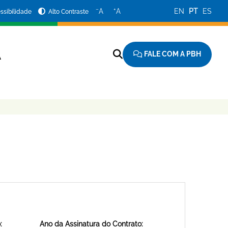
−
+
A
A
EN
PT
ES
ssibilidade
Alto Contraste
FALE COM A PBH
A
:
Ano da Assinatura do Contrato: