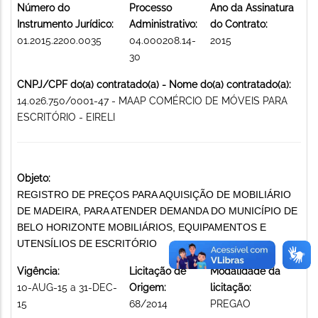
Número do
Processo
Ano da Assinatura
Instrumento Jurídico:
Administrativo:
do Contrato:
01.2015.2200.0035
04.000208.14-
2015
30
CNPJ/CPF do(a) contratado(a) - Nome do(a) contratado(a):
14.026.750/0001-47 - MAAP COMÉRCIO DE MÓVEIS PARA
ESCRITÓRIO - EIRELI
Objeto:
REGISTRO DE PREÇOS PARA AQUISIÇÃO DE MOBILIÁRIO
DE MADEIRA, PARA ATENDER DEMANDA DO MUNICÍPIO DE
BELO HORIZONTE MOBILIÁRIOS, EQUIPAMENTOS E
UTENSÍLIOS DE ESCRITÓRIO
Vigência:
Licitação de
Modalidade da
10-AUG-15 a 31-DEC-
Origem:
licitação:
15
68/2014
PREGAO