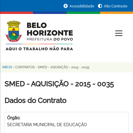
Pular
Portal
Acessibilidade
Alto Contraste
para
da
o
conteúdo
Prefeitura
O
principal
de
Belo
Horizonte
INÍCIO
-
CONTRATOS
-
SMED - AQUISIÇÃO - 2015 - 0035
Trilha
de
SMED - AQUISIÇÃO - 2015 - 0035
navegação
Dados do Contrato
Órgão:
SECRETARIA MUNICIPAL DE EDUCAÇÃO