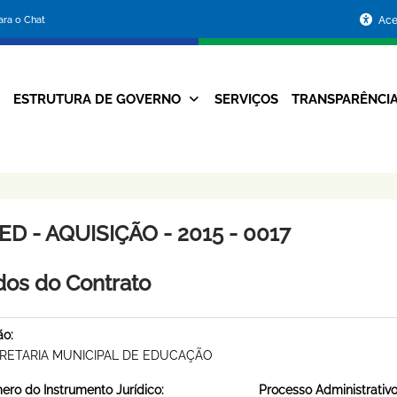
Portal
para o Chat
Ace
da
Prefeitura
ESTRUTURA DE GOVERNO
SERVIÇOS
TRANSPARÊNCI
Navegação
de
Principal
Belo
Horizonte
D - AQUISIÇÃO - 2015 - 0017
os do Contrato
ão:
RETARIA MUNICIPAL DE EDUCAÇÃO
ro do Instrumento Jurídico:
Processo Administrativo