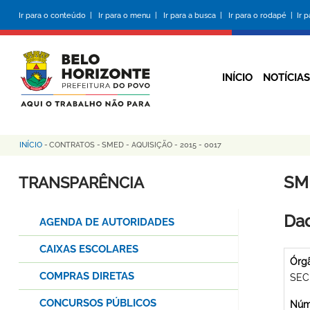
Pular
Ir para o conteúdo |
Ir para o menu |
Ir para a busca |
Ir para o rodapé |
Ir 
para
o
conteúdo
principal
INÍCIO
NOTÍCIAS
INÍCIO
-
CONTRATOS
-
SMED - AQUISIÇÃO - 2015 - 0017
Trilha
de
SME
TRANSPARÊNCIA
navegação
Dad
AGENDA DE AUTORIDADES
CAIXAS ESCOLARES
Órg
COMPRAS DIRETAS
SEC
CONCURSOS PÚBLICOS
Núme