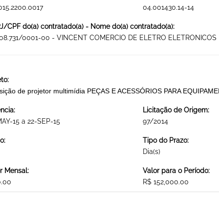
015.2200.0017
04.001430.14-14
/CPF do(a) contratado(a) - Nome do(a) contratado(a):
308.731/0001-00 - VINCENT COMERCIO DE ELETRO ELETRONICOS 
to:
isição de projetor multimídia PEÇAS E ACESSÓRIOS PARA EQUIP
ncia:
Licitação de Origem:
AY-15 a 22-SEP-15
97/2014
o:
Tipo do Prazo:
Dia(s)
r Mensal:
Valor para o Período:
0.00
R$ 152,000.00