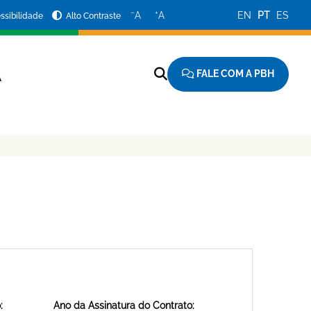
−
+
A
A
EN
PT
ES
ssibilidade
Alto Contraste
FALE COM A PBH
A
:
Ano da Assinatura do Contrato: