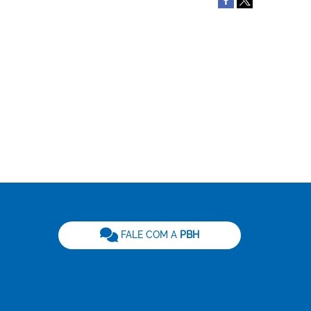
be
FALE COM A
PBH