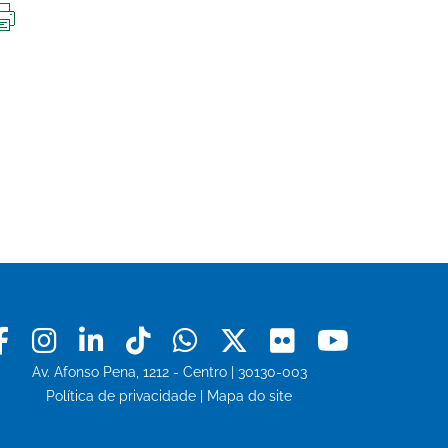
IMPRIMIR
ESTA
PÁGINA
Facebook
Instagram
Linkedin
Tiktok
Whatsapp
X
Flickr
Youtu
Av. Afonso Pena, 1212 - Centro | 30130-003
Política de privacidade
|
Mapa do site