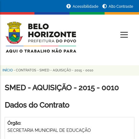
Pular
Portal
Acessibilidade
Alto Contraste
para
da
o
conteúdo
Prefeitura
O
principal
de
Belo
Horizonte
INÍCIO
-
CONTRATOS
-
SMED - AQUISIÇÃO - 2015 - 0010
Trilha
de
SMED - AQUISIÇÃO - 2015 - 0010
navegação
Dados do Contrato
Órgão:
SECRETARIA MUNICIPAL DE EDUCAÇÃO