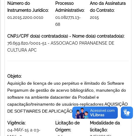
Número do
Processo
Ano da Assinatura
Instrumento Jurídico:
Administrativo:
do Contrato:
01.2015.2200.0010
01.082771.13-
2015
68
CNPJ/CPF do(a) contratado(a) - Nome do(a) contratado(a):
76.659.820/0001-51 - ASSOCIACAO PARANAENSE DE
CULTURA APC
Objeto:
Aquisição de licença de uso perpétuo e ilimitado do Software
Pergamum de gestão de acervo bibliográfico, manutenção do
software na ambiente datacenter da Prodabel e
capacitação/treinamento de usuários-replicadores AQUISIÇÃO
DE SOFTWARES DE APLICAÇÃO
Vigência:
Licitação de
Modalidade da
04-MAY-15 a 03-
Origem:
licitação: