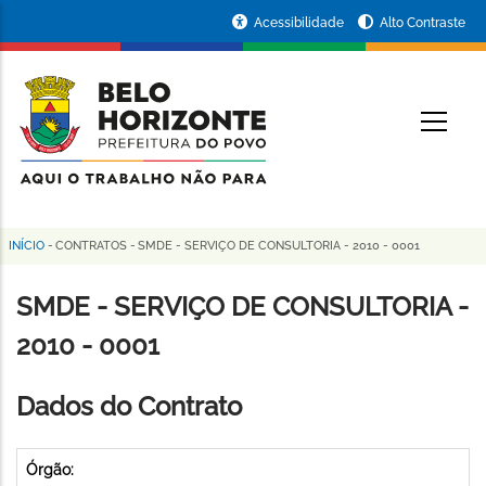
Pular
Portal
Acessibilidade
Alto Contraste
para
da
o
conteúdo
Prefeitura
O
principal
de
Belo
Horizonte
INÍCIO
-
CONTRATOS
-
SMDE - SERVIÇO DE CONSULTORIA - 2010 - 0001
Trilha
de
SMDE - SERVIÇO DE CONSULTORIA -
navegação
2010 - 0001
Dados do Contrato
Órgão: