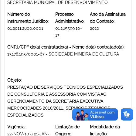
SECRETARIA MUNICIPAL DE DESENVOLVIMENTO
Número do
Processo
Ano da Assinatura
Instrumento Jurídico:
Administrativo:
do Contrato:
01.2011.2800.0001
01.165599.10-
2010
13
CNPJ/CPF do(a) contratado(a) - Nome do(a) contratado(a):
17.178.195/0001-67 - SOCIEDADE MINEIRA DE CULTURA
Objeto:
PRESTAÇÃO DE SERVIÇOS TÉCNICOS ESPECIALIZADOS
DE CONSULTORIA E ASSESSORIA COM VISTA AO
GERENCIAMENTO DA SECRETARIA EXECUTIVA
MERCOCIDADES 2010/2011. SERVIÇOS TÉCNICOS
ESPECIALIZADOS
Vigência:
Licitação de
Modalidade da
22-NOV-10 a 21-JAN-
Origem:
licitação: