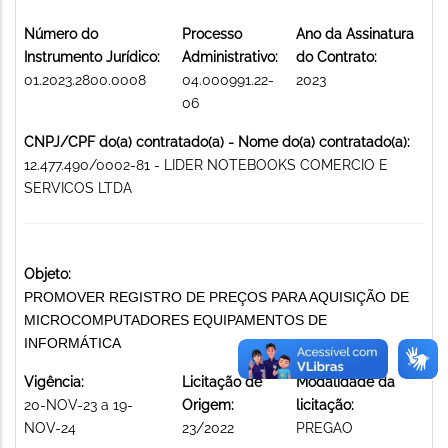
Número do
Processo
Ano da Assinatura
Instrumento Jurídico:
Administrativo:
do Contrato:
01.2023.2800.0008
04.000991.22-
2023
06
CNPJ/CPF do(a) contratado(a) - Nome do(a) contratado(a):
12.477.490/0002-81 - LIDER NOTEBOOKS COMERCIO E
SERVICOS LTDA
Objeto:
PROMOVER REGISTRO DE PREÇOS PARA AQUISIÇÃO DE
MICROCOMPUTADORES EQUIPAMENTOS DE
INFORMÁTICA
Vigência:
Licitação de
Modalidade da
20-NOV-23 a 19-
Origem:
licitação:
NOV-24
23/2022
PREGAO