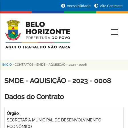
Pular
Portal
Acessibilidade
Alto Contraste
para
da
o
conteúdo
Prefeitura
O
principal
de
Belo
Horizonte
INÍCIO
-
CONTRATOS
-
SMDE - AQUISIÇÃO - 2023 - 0008
Trilha
de
SMDE - AQUISIÇÃO - 2023 - 0008
navegação
Dados do Contrato
Órgão:
SECRETARIA MUNICIPAL DE DESENVOLVIMENTO
ECONÔMICO