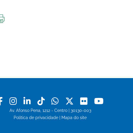
IMPRIMIR
ESTA
PÁGINA
Facebook
Instagram
Linkedin
Tiktok
Whatsapp
X
Flickr
Youtu
Av. Afonso Pena, 1212 - Centro | 30130-003
Política de privacidade
|
Mapa do site