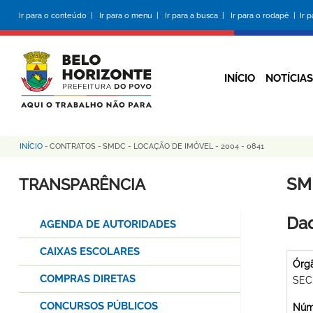
Pular
Ir para o conteúdo |
Ir para o menu |
Ir para a busca |
Ir para o rodapé |
Ir 
para
o
conteúdo
principal
INÍCIO
NOTÍCIAS
INÍCIO
-
CONTRATOS
-
SMDC - LOCAÇÃO DE IMÓVEL - 2004 - 0841
Trilha
de
SM
TRANSPARÊNCIA
navegação
Dad
AGENDA DE AUTORIDADES
CAIXAS ESCOLARES
Órg
COMPRAS DIRETAS
SEC
CONCURSOS PÚBLICOS
Núme