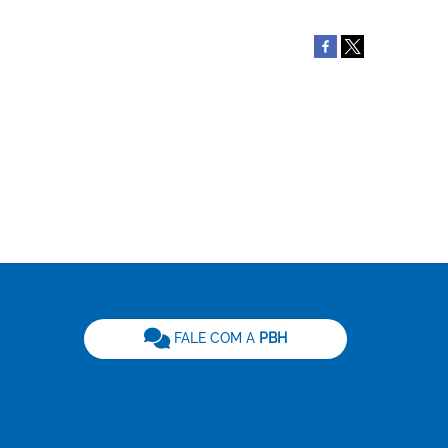
be
FALE COM A
PBH