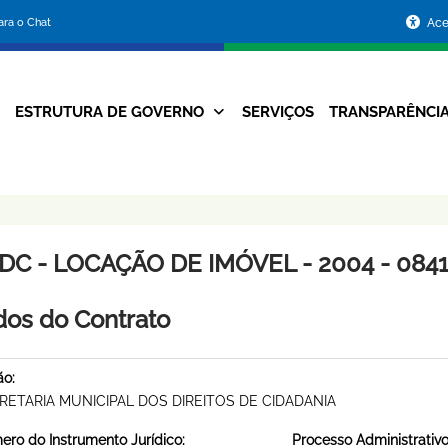
Portal
para o Chat
Ace
da
Prefeitura
ESTRUTURA DE GOVERNO
SERVIÇOS
TRANSPARÊNCI
Navegação
de
Principal
Belo
Horizonte
DC - LOCAÇÃO DE IMÓVEL - 2004 - 084
os do Contrato
ão:
RETARIA MUNICIPAL DOS DIREITOS DE CIDADANIA
ro do Instrumento Jurídico:
Processo Administrativo