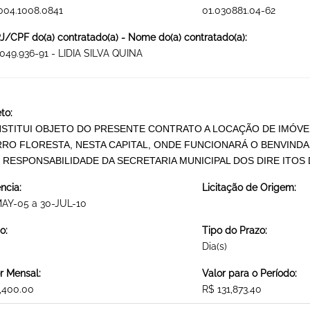
004.1008.0841
01.030881.04-62
/CPF do(a) contratado(a) - Nome do(a) contratado(a):
049.936-91 - LIDIA SILVA QUINA
to:
STITUI OBJETO DO PRESENTE CONTRATO A LOCAÇÃO DE IMÓVEL
RRO FLORESTA, NESTA CAPITAL, ONDE FUNCIONARÁ O BENVINDA
 RESPONSABILIDADE DA SECRETARIA MUNICIPAL DOS DIRE ITOS
ncia:
Licitação de Origem:
MAY-05 a 30-JUL-10
o:
Tipo do Prazo:
Dia(s)
r Mensal:
Valor para o Período:
,400.00
R$ 131,873.40