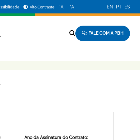
−
+
A
A
EN
PT
ES
ssibilidade
Alto Contraste
FALE COM A PBH
A
1
:
Ano da Assinatura do Contrato: