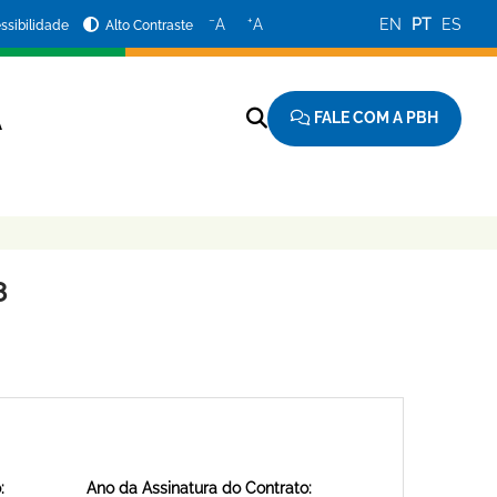
−
+
A
A
EN
PT
ES
ssibilidade
Alto Contraste
FALE COM A PBH
A
8
:
Ano da Assinatura do Contrato: