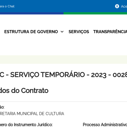
Portal
para o Chat
Ace
da
Prefeitura
ESTRUTURA DE GOVERNO
SERVIÇOS
TRANSPARÊNCI
Navegação
de
Principal
Belo
Horizonte
C - SERVIÇO TEMPORÁRIO - 2023 - 002
os do Contrato
ão:
RETARIA MUNICIPAL DE CULTURA
ro do Instrumento Jurídico:
Processo Administrativo