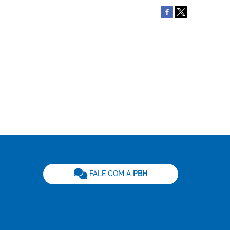
be
FALE COM A
PBH