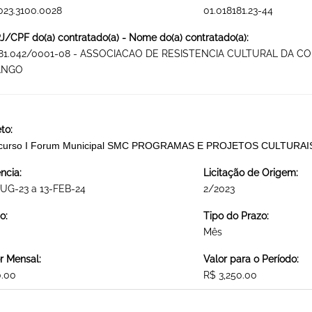
023.3100.0028
01.018181.23-44
/CPF do(a) contratado(a) - Nome do(a) contratado(a):
981.042/0001-08 - ASSOCIACAO DE RESISTENCIA CULTURAL D
ANGO
to:
curso I Forum Municipal SMC PROGRAMAS E PROJETOS CULTURAI
ncia:
Licitação de Origem:
UG-23 a 13-FEB-24
2/2023
o:
Tipo do Prazo:
Mês
r Mensal:
Valor para o Período:
0.00
R$ 3,250.00