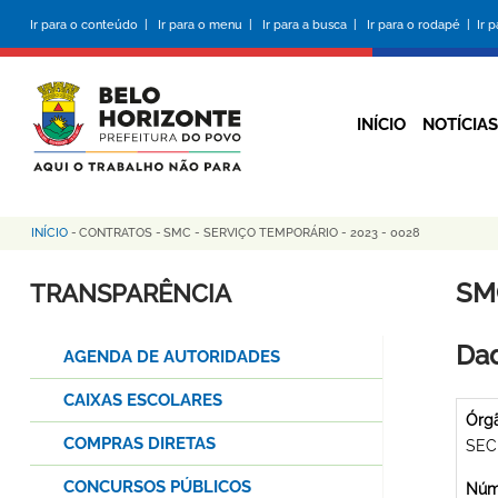
Pular
Ir para o conteúdo |
Ir para o menu |
Ir para a busca |
Ir para o rodapé |
Ir 
para
o
conteúdo
principal
INÍCIO
NOTÍCIAS
INÍCIO
-
CONTRATOS
-
SMC - SERVIÇO TEMPORÁRIO - 2023 - 0028
Trilha
de
SM
TRANSPARÊNCIA
navegação
Dad
AGENDA DE AUTORIDADES
CAIXAS ESCOLARES
Órg
COMPRAS DIRETAS
SEC
CONCURSOS PÚBLICOS
Núme