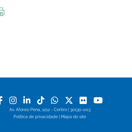
IMPRIMIR
ESTA
PÁGINA
Facebook
Instagram
Linkedin
Tiktok
Whatsapp
X
Flickr
Youtu
Av. Afonso Pena, 1212 - Centro | 30130-003
Política de privacidade
|
Mapa do site