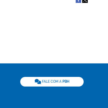
be
FALE COM A
PBH