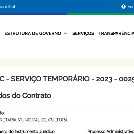
Portal
para o Chat
Ace
da
Prefeitura
ESTRUTURA DE GOVERNO
SERVIÇOS
TRANSPARÊNCI
Navegação
de
Principal
Belo
Horizonte
C - SERVIÇO TEMPORÁRIO - 2023 - 002
os do Contrato
ão:
RETARIA MUNICIPAL DE CULTURA
ro do Instrumento Jurídico:
Processo Administrativo