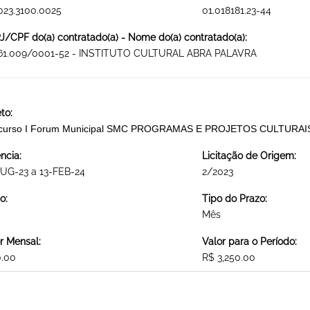
023.3100.0025
01.018181.23-44
/CPF do(a) contratado(a) - Nome do(a) contratado(a):
861.009/0001-52 - INSTITUTO CULTURAL ABRA PALAVRA
to:
curso I Forum Municipal SMC PROGRAMAS E PROJETOS CULTURAI
ncia:
Licitação de Origem:
UG-23 a 13-FEB-24
2/2023
o:
Tipo do Prazo:
Mês
r Mensal:
Valor para o Período:
0.00
R$ 3,250.00