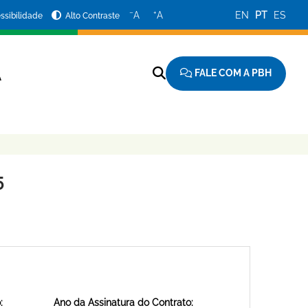
−
+
A
A
EN
PT
ES
ssibilidade
Alto Contraste
FALE COM A PBH
A
5
:
Ano da Assinatura do Contrato: