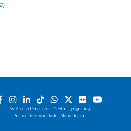
IMPRIMIR
ESTA
PÁGINA
Facebook
Instagram
Linkedin
Tiktok
Whatsapp
X
Flickr
Youtu
Av. Afonso Pena, 1212 - Centro | 30130-003
Política de privacidade
|
Mapa do site