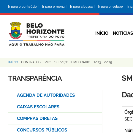
Pular
Ir para o conteúdo |
Ir para o menu |
Ir para a busca |
Ir para o rodapé |
Ir 
para
o
conteúdo
principal
INÍCIO
NOTÍCIAS
INÍCIO
-
CONTRATOS
-
SMC - SERVIÇO TEMPORÁRIO - 2023 - 0025
Trilha
de
SM
TRANSPARÊNCIA
navegação
Dad
AGENDA DE AUTORIDADES
CAIXAS ESCOLARES
Órg
COMPRAS DIRETAS
SEC
CONCURSOS PÚBLICOS
Núme