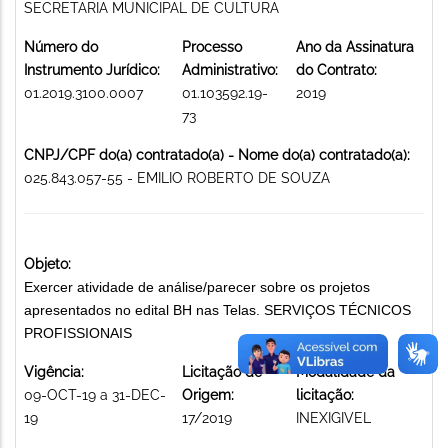
SECRETARIA MUNICIPAL DE CULTURA
Número do
Processo
Ano da Assinatura
Instrumento Jurídico:
Administrativo:
do Contrato:
01.2019.3100.0007
01.103592.19-
2019
73
CNPJ/CPF do(a) contratado(a) - Nome do(a) contratado(a):
025.843.057-55 - EMILIO ROBERTO DE SOUZA
Objeto:
Exercer atividade de análise/parecer sobre os projetos
apresentados no edital BH nas Telas. SERVIÇOS TÉCNICOS
PROFISSIONAIS
Vigência:
Licitação de
Modalidade da
09-OCT-19 a 31-DEC-
Origem:
licitação:
19
17/2019
INEXIGIVEL