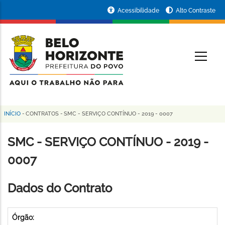
Pular
Portal
Acessibilidade
Alto Contraste
para
da
o
conteúdo
Prefeitura
O
principal
de
Belo
Horizonte
INÍCIO
-
CONTRATOS
-
SMC - SERVIÇO CONTÍNUO - 2019 - 0007
Trilha
de
SMC - SERVIÇO CONTÍNUO - 2019 -
navegação
0007
Dados do Contrato
Órgão: