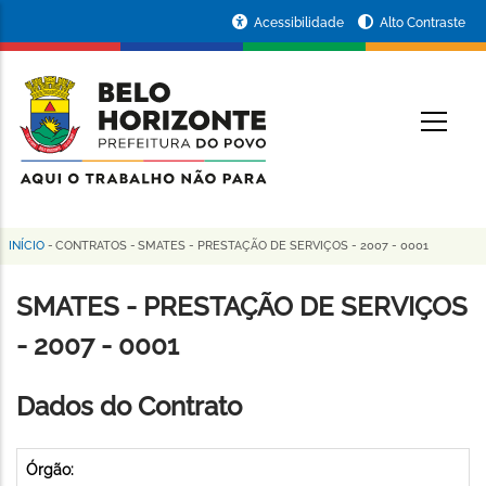
Pular
Portal
Acessibilidade
Alto Contraste
para
da
o
conteúdo
Prefeitura
O
principal
de
Belo
Horizonte
INÍCIO
-
CONTRATOS
-
SMATES - PRESTAÇÃO DE SERVIÇOS - 2007 - 0001
Trilha
de
SMATES - PRESTAÇÃO DE SERVIÇOS
navegação
- 2007 - 0001
Dados do Contrato
Órgão: