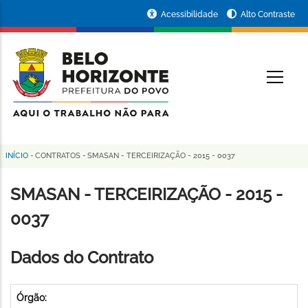
Pular
Portal
Acessibilidade
Alto Contraste
para
da
o
conteúdo
Prefeitura
O
principal
de
Belo
Horizonte
INÍCIO
-
CONTRATOS
-
SMASAN - TERCEIRIZAÇÃO - 2015 - 0037
Trilha
de
SMASAN - TERCEIRIZAÇÃO - 2015 -
navegação
0037
Dados do Contrato
Órgão: