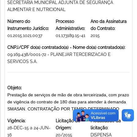
SECRETARIA MUNICIPAL ADJUNTA DE SEGURANÇA
ALIMENTAR E NUTRICIONAL
Número do
Processo
Ano da Assinatura
Instrumento Jurídico:
Administrativo:
do Contrato:
01.2015.1021.0037
01.173189.15-41
2015
CNPJ/CPF do(a) contratado(a) - Nome do(a) contratado(a):
09.169.438/0001-72 - PLANEJAR TERCEIRIZACAO E
SERVICOS S.A.
Objeto:
Prestação de serviços de mão de obra terceirizada, com prazo
de vigência do contrato de 180 dias para atender à demanda
SMASAN. CONTRATAÇÃO POR TEMPO DETERMINADO
Vigência:
Licitação de
Modalidade da
28-DEC-15 a 24-JUN-
Origem:
licitação:
16
20/2015
DISPENSA