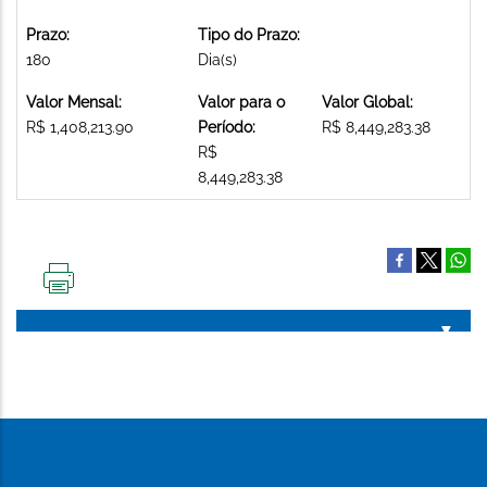
Prazo:
Tipo do Prazo:
180
Dia(s)
Valor Mensal:
Valor para o
Valor Global:
R$ 1,408,213.90
Período:
R$ 8,449,283.38
R$
8,449,283.38
IMPRIMIR
ESTA
PÁGINA