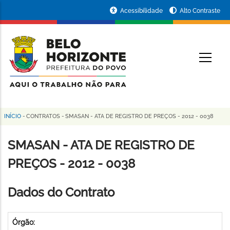
Pular
Portal
Acessibilidade
Alto Contraste
para
da
o
conteúdo
Prefeitura
O
principal
de
Belo
Horizonte
INÍCIO
-
CONTRATOS
-
SMASAN - ATA DE REGISTRO DE PREÇOS - 2012 - 0038
Trilha
de
SMASAN - ATA DE REGISTRO DE
navegação
PREÇOS - 2012 - 0038
Dados do Contrato
Órgão: