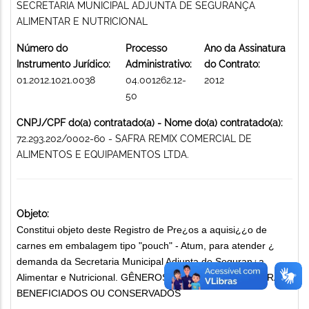
SECRETARIA MUNICIPAL ADJUNTA DE SEGURANÇA
ALIMENTAR E NUTRICIONAL
Número do
Processo
Ano da Assinatura
Instrumento Jurídico:
Administrativo:
do Contrato:
01.2012.1021.0038
04.001262.12-
2012
50
CNPJ/CPF do(a) contratado(a) - Nome do(a) contratado(a):
72.293.202/0002-60 - SAFRA REMIX COMERCIAL DE
ALIMENTOS E EQUIPAMENTOS LTDA.
Objeto:
Constitui objeto deste Registro de Pre¿os a aquisi¿¿o de
carnes em embalagem tipo "pouch" - Atum, para atender ¿
demanda da Secretaria Municipal Adjunta de Seguran¿a
Alimentar e Nutricional. GÊNEROS ALIMENTÍCIOS NATURAIS,
BENEFICIADOS OU CONSERVADOS