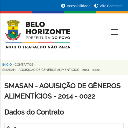
Pular
Portal
Acessibilidade
Alto Contraste
para
da
o
conteúdo
Prefeitura
O
principal
de
Belo
Horizonte
INÍCIO
-
CONTRATOS
-
Trilha
SMASAN - AQUISIÇÃO DE GÊNEROS ALIMENTÍCIOS - 2014 - 0022
de
SMASAN - AQUISIÇÃO DE GÊNEROS
navegação
ALIMENTÍCIOS - 2014 - 0022
Dados do Contrato