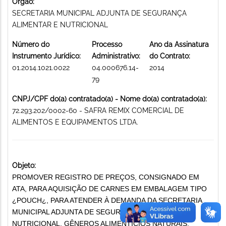
Órgão:
SECRETARIA MUNICIPAL ADJUNTA DE SEGURANÇA
ALIMENTAR E NUTRICIONAL
Número do
Processo
Ano da Assinatura
Instrumento Jurídico:
Administrativo:
do Contrato:
01.2014.1021.0022
04.000676.14-
2014
79
CNPJ/CPF do(a) contratado(a) - Nome do(a) contratado(a):
72.293.202/0002-60 - SAFRA REMIX COMERCIAL DE
ALIMENTOS E EQUIPAMENTOS LTDA.
Objeto:
PROMOVER REGISTRO DE PREÇOS, CONSIGNADO EM
ATA, PARA AQUISIÇÃO DE CARNES EM EMBALAGEM TIPO
¿POUCH¿, PARA ATENDER À DEMANDA DA SECRETARIA
MUNICIPAL ADJUNTA DE SEGURANÇA ALIMENTAR E
NUTRICIONAL. GÊNEROS ALIMENTÍCIOS NATURAIS,