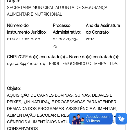
Órgão:
SECRETARIA MUNICIPAL ADJUNTA DE SEGURANÇA
ALIMENTAR E NUTRICIONAL
Número do
Processo
Ano da Assinatura
Instrumento Jurídico:
Administrativo:
do Contrato:
01.2014.1021.0010
04.001213.13-
2014
25
CNPJ/CPF do(a) contratado(a) - Nome do(a) contratado(a):
09.174.844/0002-04 - FRIOLI FRIGORIFICO OLIVEIRA LTDA.
Objeto:
AQUISIÇÃO DE CARNES BOVINAS, SUÍNAS, DE AVES E
PEIXES, ¿IN NATURA¿ E PROCESSADAS PARA ATENDER
DEMANDA DOS PROGRAMAS: ASSISTÊNCIA ALIMENTAR,
ALIMENTAÇÃO ESCOLAR E RESTAURANTES POPULARES
GÊNEROS ALIMENTÍCIOS NATURAIS, BENEFICIADOS OU
CONSERVADOS