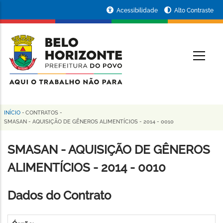
Pular
Portal
Acessibilidade
Alto Contraste
para
da
o
conteúdo
Prefeitura
O
principal
de
Belo
Horizonte
INÍCIO
-
CONTRATOS
-
Trilha
SMASAN - AQUISIÇÃO DE GÊNEROS ALIMENTÍCIOS - 2014 - 0010
de
SMASAN - AQUISIÇÃO DE GÊNEROS
navegação
ALIMENTÍCIOS - 2014 - 0010
Dados do Contrato